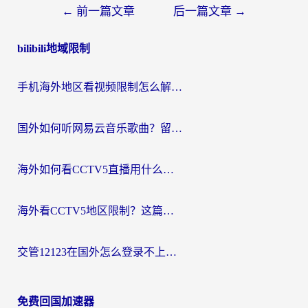
文
←
前一篇文章
后一篇文章
→
章
bilibili地域限制
导
航
手机海外地区看视频限制怎么解决？留学生亲测有效的回国加速器指南
国外如何听网易云音乐歌曲？留学生亲测有效的回国加速方案
海外如何看CCTV5直播用什么平台？2026最新指南：看欧洲杯、中超、奥运不再卡
海外看CCTV5地区限制？这篇指南帮你流畅看欧洲杯、NBA还听中文解说
交管12123在国外怎么登录不上？海外华人必看的回国加速器选择指南
免费回国加速器