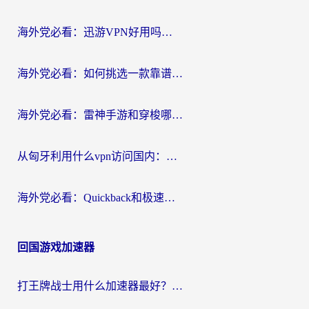
海外党必看：迅游VPN好用吗？和OurPlay VPN对比哪个回国效果更好？附真实体验测评
海外党必看：如何挑选一款靠谱的PC端VPN，让回国冲浪不再卡顿
海外党必看：雷神手游和穿梭哪个好？3步教你选对回国加速器（附实测对比）
从匈牙利用什么vpn访问国内：一份海外游子的网络归乡指南
海外党必看：Quickback和极速穿梭VPN好用吗？3步选对回国加速器实现无缝刷国内资源
回国游戏加速器
打王牌战士用什么加速器最好？海外玩家的终极选择指南