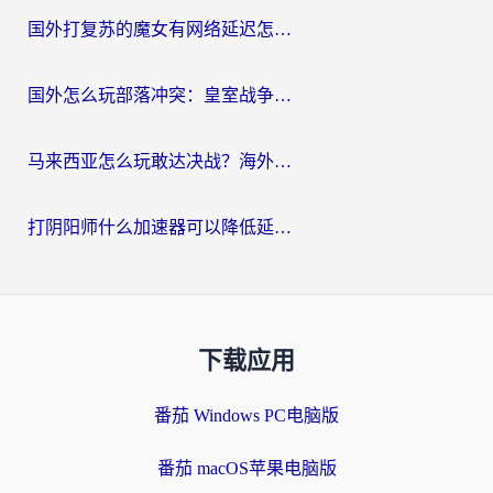
国外打复苏的魔女有网络延迟怎么办？2026海外玩家国服游戏加速全攻略
国外怎么玩部落冲突：皇室战争不卡？海外玩家畅玩国服游戏终极指南
马来西亚怎么玩敢达决战？海外党国服游戏加速避坑指南（附实测推荐）
打阴阳师什么加速器可以降低延迟？海外玩家的真实困境与破局
下载应用
番茄 Windows PC电脑版
番茄 macOS苹果电脑版