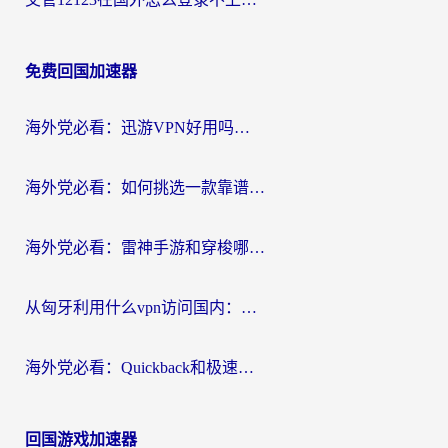
免费回国加速器
海外党必看：迅游VPN好用吗？和OurPlay VPN对比哪个回国效果更好？附真实体验测评
海外党必看：如何挑选一款靠谱的PC端VPN，让回国冲浪不再卡顿
海外党必看：雷神手游和穿梭哪个好？3步教你选对回国加速器（附实测对比）
从匈牙利用什么vpn访问国内：一份海外游子的网络归乡指南
海外党必看：Quickback和极速穿梭VPN好用吗？3步选对回国加速器实现无缝刷国内资源
回国游戏加速器