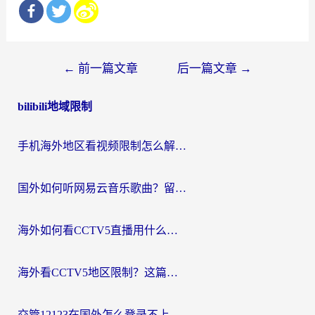
文
←
前一篇文章
后一篇文章
→
章
bilibili地域限制
导
航
手机海外地区看视频限制怎么解决？留学生亲测有效的回国加速器指南
国外如何听网易云音乐歌曲？留学生亲测有效的回国加速方案
海外如何看CCTV5直播用什么平台？2026最新指南：看欧洲杯、中超、奥运不再卡
海外看CCTV5地区限制？这篇指南帮你流畅看欧洲杯、NBA还听中文解说
交管12123在国外怎么登录不上？海外华人必看的回国加速器选择指南