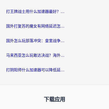
打王牌战士用什么加速器最好？海外玩家的终极选择指南
国外打复苏的魔女有网络延迟怎么办？2026海外玩家国服游戏加速全攻略
国外怎么玩部落冲突：皇室战争不卡？海外玩家畅玩国服游戏终极指南
马来西亚怎么玩敢达决战？海外党国服游戏加速避坑指南（附实测推荐）
打阴阳师什么加速器可以降低延迟？海外玩家的真实困境与破局
下载应用