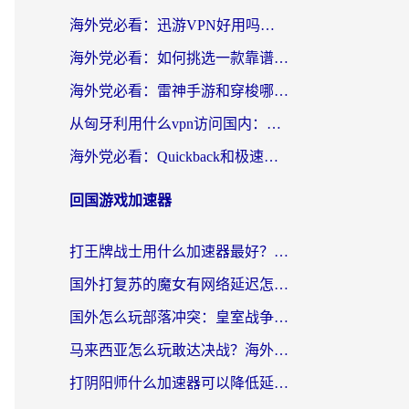
海外党必看：迅游VPN好用吗？和OurPlay VPN对比哪个回国效果更好？附真实体验测评
海外党必看：如何挑选一款靠谱的PC端VPN，让回国冲浪不再卡顿
海外党必看：雷神手游和穿梭哪个好？3步教你选对回国加速器（附实测对比）
从匈牙利用什么vpn访问国内：一份海外游子的网络归乡指南
海外党必看：Quickback和极速穿梭VPN好用吗？3步选对回国加速器实现无缝刷国内资源
回国游戏加速器
打王牌战士用什么加速器最好？海外玩家的终极选择指南
国外打复苏的魔女有网络延迟怎么办？2026海外玩家国服游戏加速全攻略
国外怎么玩部落冲突：皇室战争不卡？海外玩家畅玩国服游戏终极指南
马来西亚怎么玩敢达决战？海外党国服游戏加速避坑指南（附实测推荐）
打阴阳师什么加速器可以降低延迟？海外玩家的真实困境与破局