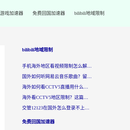
游戏加速器
免费回国加速器
bilibili地域限制
bilibili地域限制
手机海外地区看视频限制怎么解决？留学生亲测有效的回国加速器指南
国外如何听网易云音乐歌曲？留学生亲测有效的回国加速方案
海外如何看CCTV5直播用什么平台？2026最新指南：看欧洲杯、中超、奥运不再卡
海外看CCTV5地区限制？这篇指南帮你流畅看欧洲杯、NBA还听中文解说
交管12123在国外怎么登录不上？海外华人必看的回国加速器选择指南
免费回国加速器