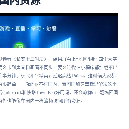
国内资源
频看《长安十二时辰》，结果屏幕上“地区限制”四个大字
要么卡到声音和画面不同步，要么连微信小程序都加载不出
半分钟，玩《和平精英》延迟高达180ms。这时候大家都
很简单——你的IP不在国内，而回国加速器就是解决这个
kback和快塔TowerFast好用吗，还会教你mac翻墙回国
海外也能像在国内一样流畅访问所有资源。