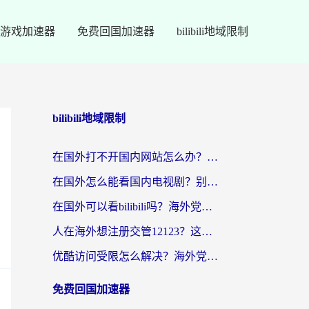
游戏加速器
免费回国加速器
bilibili地域限制
bilibili地域限制
在国外打不开国内网站怎么办？海外华人亲测的回国加速器选择指南
在国外怎么能看国内电视剧？别再踩坑！这篇给你真实解决方案
在国外可以看bilibili吗？海外党追剧看番的终极解决方案来了
人在海外想注册交管12123？这篇攻略帮你搞定（附回国加速神器）
优酷访问受限怎么解决？海外党亲测有效的回国加速方案
免费回国加速器