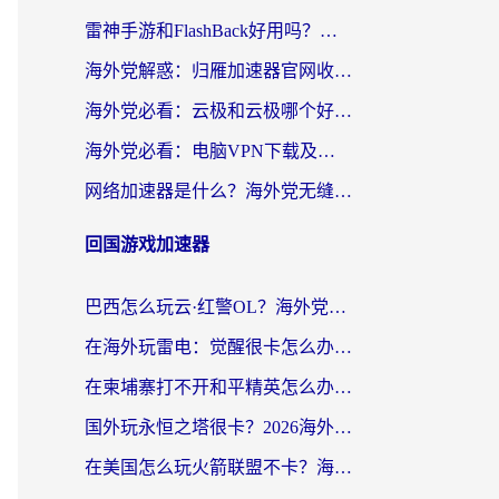
雷神手游和FlashBack好用吗？海外党亲测指南，避开破解版坑轻松访问国内资源
海外党解惑：归雁加速器官网收费吗？+3个回国加速问题的真实答案
海外党必看：云极和云极哪个好？3分钟选对回国加速器，无缝访问国内资源
海外党必看：电脑VPN下载及回国加速器选择指南——无缝访问国内资源不再难
网络加速器是什么？海外党无缝刷剧、看NBA的实用指南
回国游戏加速器
巴西怎么玩云·红警OL？海外党国服游戏加速终极攻略（附非洲逆水寒&天下山海低延迟技巧）
在海外玩雷电：觉醒很卡怎么办？2026终极指南帮你告别延迟与卡顿
在柬埔寨打不开和平精英怎么办？海外党必看的国服游戏加速终极指南
国外玩永恒之塔很卡？2026海外党国服游戏加速器终极指南（附街头篮球坦克世界实测）
在美国怎么玩火箭联盟不卡？海外玩家国服游戏加速终极指南（附明日方舟美版王者荣耀优化技巧）