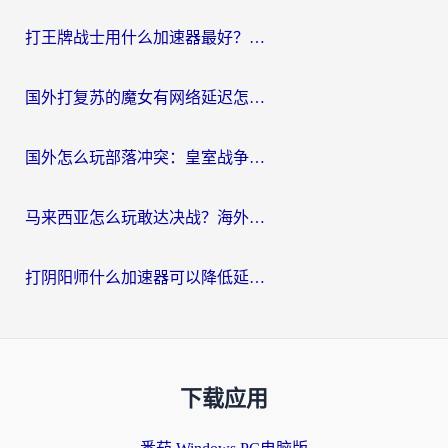
打王牌战士用什么加速器最好？海外玩家的终极选择指南
国外打复苏的魔女有网络延迟怎么办？2026海外玩家国服游戏加速全攻略
国外怎么玩部落冲突：皇室战争不卡？海外玩家畅玩国服游戏终极指南
马来西亚怎么玩敢达决战？海外党国服游戏加速避坑指南（附实测推荐）
打阴阳师什么加速器可以降低延迟？海外玩家的真实困境与破局
下载应用