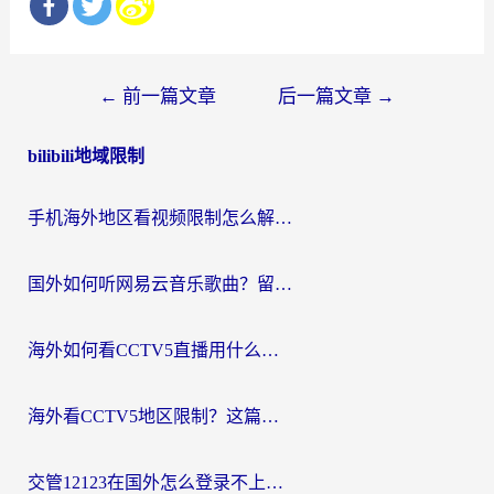
文
←
前一篇文章
后一篇文章
→
章
bilibili地域限制
导
航
手机海外地区看视频限制怎么解决？留学生亲测有效的回国加速器指南
国外如何听网易云音乐歌曲？留学生亲测有效的回国加速方案
海外如何看CCTV5直播用什么平台？2026最新指南：看欧洲杯、中超、奥运不再卡
海外看CCTV5地区限制？这篇指南帮你流畅看欧洲杯、NBA还听中文解说
交管12123在国外怎么登录不上？海外华人必看的回国加速器选择指南