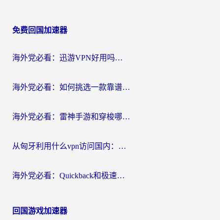
免费回国加速器
海外党必看：迅游VPN好用吗？和OurPlay VPN对比哪个回国效果更好？附真实体验测评
海外党必看：如何挑选一款靠谱的PC端VPN，让回国冲浪不再卡顿
海外党必看：雷神手游和穿梭哪个好？3步教你选对回国加速器（附实测对比）
从匈牙利用什么vpn访问国内：一份海外游子的网络归乡指南
海外党必看：Quickback和极速穿梭VPN好用吗？3步选对回国加速器实现无缝刷国内资源
回国游戏加速器