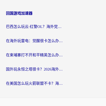
回国游戏加速器
巴西怎么玩云·红警OL？海外党国服游戏加速终极攻略（附非洲逆水寒&天下山海低延迟技巧）
在海外玩雷电：觉醒很卡怎么办？2026终极指南帮你告别延迟与卡顿
在柬埔寨打不开和平精英怎么办？海外党必看的国服游戏加速终极指南
国外玩永恒之塔很卡？2026海外党国服游戏加速器终极指南（附街头篮球坦克世界实测）
在美国怎么玩火箭联盟不卡？海外玩家国服游戏加速终极指南（附明日方舟美版王者荣耀优化技巧）