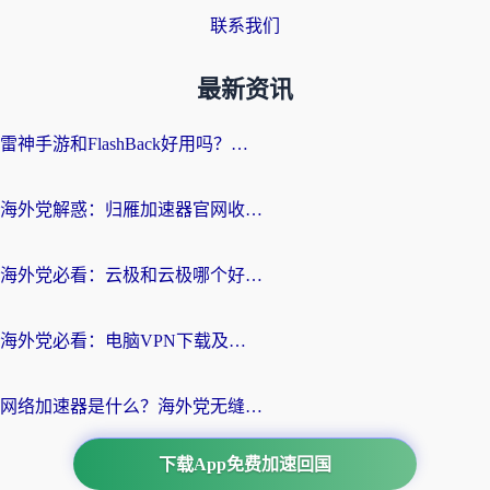
联系我们
最新资讯
雷神手游和FlashBack好用吗？海外党亲测指南，避开破解版坑轻松访问国内资源
海外党解惑：归雁加速器官网收费吗？+3个回国加速问题的真实答案
海外党必看：云极和云极哪个好？3分钟选对回国加速器，无缝访问国内资源
海外党必看：电脑VPN下载及回国加速器选择指南——无缝访问国内资源不再难
网络加速器是什么？海外党无缝刷剧、看NBA的实用指南
下载App免费加速回国