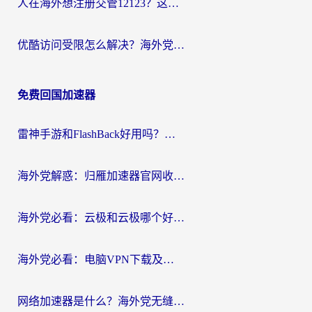
人在海外想注册交管12123？这篇攻略帮你搞定（附回国加速神器）
优酷访问受限怎么解决？海外党亲测有效的回国加速方案
免费回国加速器
雷神手游和FlashBack好用吗？海外党亲测指南，避开破解版坑轻松访问国内资源
海外党解惑：归雁加速器官网收费吗？+3个回国加速问题的真实答案
海外党必看：云极和云极哪个好？3分钟选对回国加速器，无缝访问国内资源
海外党必看：电脑VPN下载及回国加速器选择指南——无缝访问国内资源不再难
网络加速器是什么？海外党无缝刷剧、看NBA的实用指南