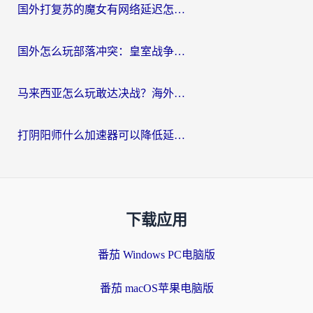
国外打复苏的魔女有网络延迟怎么办？2026海外玩家国服游戏加速全攻略
国外怎么玩部落冲突：皇室战争不卡？海外玩家畅玩国服游戏终极指南
马来西亚怎么玩敢达决战？海外党国服游戏加速避坑指南（附实测推荐）
打阴阳师什么加速器可以降低延迟？海外玩家的真实困境与破局
下载应用
番茄 Windows PC电脑版
番茄 macOS苹果电脑版