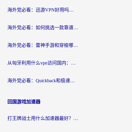
海外党必看：迅游VPN好用吗？和OurPlay VPN对比哪个回国效果更好？附真实体验测评
海外党必看：如何挑选一款靠谱的PC端VPN，让回国冲浪不再卡顿
海外党必看：雷神手游和穿梭哪个好？3步教你选对回国加速器（附实测对比）
从匈牙利用什么vpn访问国内：一份海外游子的网络归乡指南
海外党必看：Quickback和极速穿梭VPN好用吗？3步选对回国加速器实现无缝刷国内资源
回国游戏加速器
打王牌战士用什么加速器最好？海外玩家的终极选择指南