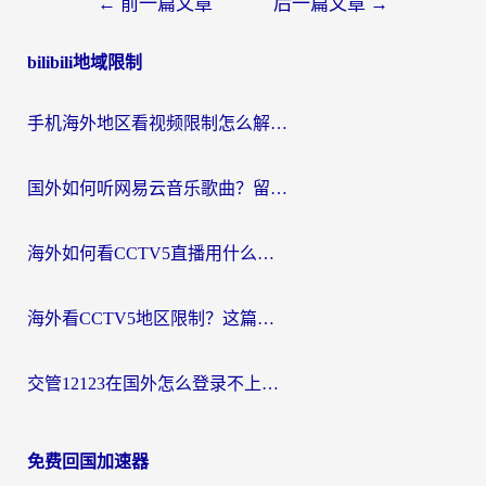
文
←
前一篇文章
后一篇文章
→
章
bilibili地域限制
导
航
手机海外地区看视频限制怎么解决？留学生亲测有效的回国加速器指南
国外如何听网易云音乐歌曲？留学生亲测有效的回国加速方案
海外如何看CCTV5直播用什么平台？2026最新指南：看欧洲杯、中超、奥运不再卡
海外看CCTV5地区限制？这篇指南帮你流畅看欧洲杯、NBA还听中文解说
交管12123在国外怎么登录不上？海外华人必看的回国加速器选择指南
免费回国加速器