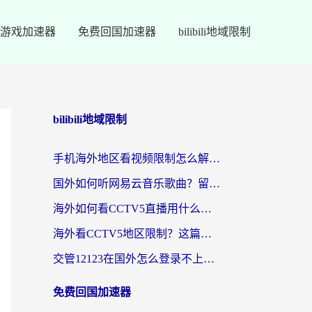
游戏加速器
免费回国加速器
bilibili地域限制
bilibili地域限制
手机海外地区看视频限制怎么解决？留学生亲测有效的回国加速器指南
国外如何听网易云音乐歌曲？留学生亲测有效的回国加速方案
海外如何看CCTV5直播用什么平台？2026最新指南：看欧洲杯、中超、奥运不再卡
海外看CCTV5地区限制？这篇指南帮你流畅看欧洲杯、NBA还听中文解说
交管12123在国外怎么登录不上？海外华人必看的回国加速器选择指南
免费回国加速器