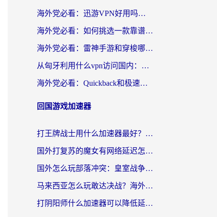
海外党必看：迅游VPN好用吗？和OurPlay VPN对比哪个回国效果更好？附真实体验测评
海外党必看：如何挑选一款靠谱的PC端VPN，让回国冲浪不再卡顿
海外党必看：雷神手游和穿梭哪个好？3步教你选对回国加速器（附实测对比）
从匈牙利用什么vpn访问国内：一份海外游子的网络归乡指南
海外党必看：Quickback和极速穿梭VPN好用吗？3步选对回国加速器实现无缝刷国内资源
回国游戏加速器
打王牌战士用什么加速器最好？海外玩家的终极选择指南
国外打复苏的魔女有网络延迟怎么办？2026海外玩家国服游戏加速全攻略
国外怎么玩部落冲突：皇室战争不卡？海外玩家畅玩国服游戏终极指南
马来西亚怎么玩敢达决战？海外党国服游戏加速避坑指南（附实测推荐）
打阴阳师什么加速器可以降低延迟？海外玩家的真实困境与破局