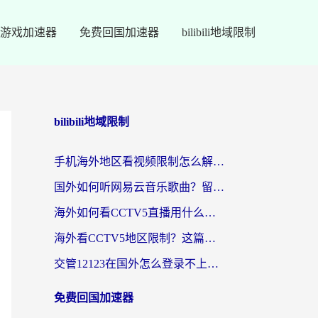
游戏加速器
免费回国加速器
bilibili地域限制
bilibili地域限制
手机海外地区看视频限制怎么解决？留学生亲测有效的回国加速器指南
国外如何听网易云音乐歌曲？留学生亲测有效的回国加速方案
海外如何看CCTV5直播用什么平台？2026最新指南：看欧洲杯、中超、奥运不再卡
海外看CCTV5地区限制？这篇指南帮你流畅看欧洲杯、NBA还听中文解说
交管12123在国外怎么登录不上？海外华人必看的回国加速器选择指南
免费回国加速器