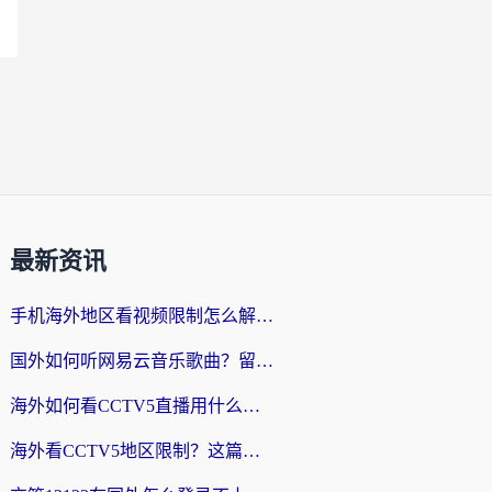
最新资讯
手机海外地区看视频限制怎么解决？留学生亲测有效的回国加速器指南
国外如何听网易云音乐歌曲？留学生亲测有效的回国加速方案
海外如何看CCTV5直播用什么平台？2026最新指南：看欧洲杯、中超、奥运不再卡
海外看CCTV5地区限制？这篇指南帮你流畅看欧洲杯、NBA还听中文解说