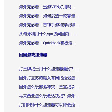
海外党必看：迅游VPN好用吗？和OurPlay VPN对比哪个回国效果更好？附真实体验测评
海外党必看：如何挑选一款靠谱的PC端VPN，让回国冲浪不再卡顿
海外党必看：雷神手游和穿梭哪个好？3步教你选对回国加速器（附实测对比）
从匈牙利用什么vpn访问国内：一份海外游子的网络归乡指南
海外党必看：Quickback和极速穿梭VPN好用吗？3步选对回国加速器实现无缝刷国内资源
回国游戏加速器
打王牌战士用什么加速器最好？海外玩家的终极选择指南
国外打复苏的魔女有网络延迟怎么办？2026海外玩家国服游戏加速全攻略
国外怎么玩部落冲突：皇室战争不卡？海外玩家畅玩国服游戏终极指南
马来西亚怎么玩敢达决战？海外党国服游戏加速避坑指南（附实测推荐）
打阴阳师什么加速器可以降低延迟？海外玩家的真实困境与破局