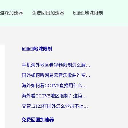
游戏加速器
免费回国加速器
bilibili地域限制
bilibili地域限制
手机海外地区看视频限制怎么解决？留学生亲测有效的回国加速器指南
国外如何听网易云音乐歌曲？留学生亲测有效的回国加速方案
海外如何看CCTV5直播用什么平台？2026最新指南：看欧洲杯、中超、奥运不再卡
海外看CCTV5地区限制？这篇指南帮你流畅看欧洲杯、NBA还听中文解说
交管12123在国外怎么登录不上？海外华人必看的回国加速器选择指南
免费回国加速器