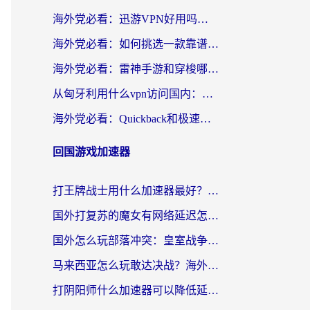
海外党必看：迅游VPN好用吗？和OurPlay VPN对比哪个回国效果更好？附真实体验测评
海外党必看：如何挑选一款靠谱的PC端VPN，让回国冲浪不再卡顿
海外党必看：雷神手游和穿梭哪个好？3步教你选对回国加速器（附实测对比）
从匈牙利用什么vpn访问国内：一份海外游子的网络归乡指南
海外党必看：Quickback和极速穿梭VPN好用吗？3步选对回国加速器实现无缝刷国内资源
回国游戏加速器
打王牌战士用什么加速器最好？海外玩家的终极选择指南
国外打复苏的魔女有网络延迟怎么办？2026海外玩家国服游戏加速全攻略
国外怎么玩部落冲突：皇室战争不卡？海外玩家畅玩国服游戏终极指南
马来西亚怎么玩敢达决战？海外党国服游戏加速避坑指南（附实测推荐）
打阴阳师什么加速器可以降低延迟？海外玩家的真实困境与破局