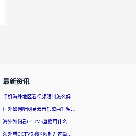
最新资讯
手机海外地区看视频限制怎么解决？留学生亲测有效的回国加速器指南
国外如何听网易云音乐歌曲？留学生亲测有效的回国加速方案
海外如何看CCTV5直播用什么平台？2026最新指南：看欧洲杯、中超、奥运不再卡
海外看CCTV5地区限制？这篇指南帮你流畅看欧洲杯、NBA还听中文解说