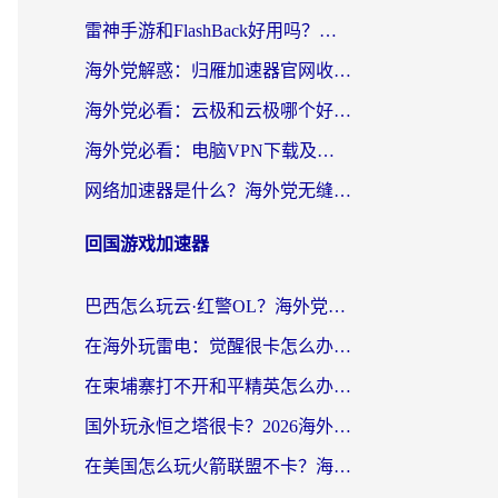
雷神手游和FlashBack好用吗？海外党亲测指南，避开破解版坑轻松访问国内资源
海外党解惑：归雁加速器官网收费吗？+3个回国加速问题的真实答案
海外党必看：云极和云极哪个好？3分钟选对回国加速器，无缝访问国内资源
海外党必看：电脑VPN下载及回国加速器选择指南——无缝访问国内资源不再难
网络加速器是什么？海外党无缝刷剧、看NBA的实用指南
回国游戏加速器
巴西怎么玩云·红警OL？海外党国服游戏加速终极攻略（附非洲逆水寒&天下山海低延迟技巧）
在海外玩雷电：觉醒很卡怎么办？2026终极指南帮你告别延迟与卡顿
在柬埔寨打不开和平精英怎么办？海外党必看的国服游戏加速终极指南
国外玩永恒之塔很卡？2026海外党国服游戏加速器终极指南（附街头篮球坦克世界实测）
在美国怎么玩火箭联盟不卡？海外玩家国服游戏加速终极指南（附明日方舟美版王者荣耀优化技巧）