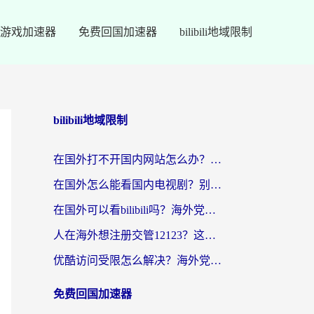
游戏加速器
免费回国加速器
bilibili地域限制
bilibili地域限制
在国外打不开国内网站怎么办？海外华人亲测的回国加速器选择指南
在国外怎么能看国内电视剧？别再踩坑！这篇给你真实解决方案
在国外可以看bilibili吗？海外党追剧看番的终极解决方案来了
人在海外想注册交管12123？这篇攻略帮你搞定（附回国加速神器）
优酷访问受限怎么解决？海外党亲测有效的回国加速方案
免费回国加速器