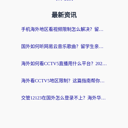
最新资讯
手机海外地区看视频限制怎么解决？留学生亲测有效的回国加速器指南
国外如何听网易云音乐歌曲？留学生亲测有效的回国加速方案
海外如何看CCTV5直播用什么平台？2026最新指南：看欧洲杯、中超、奥运不再卡
海外看CCTV5地区限制？这篇指南帮你流畅看欧洲杯、NBA还听中文解说
交管12123在国外怎么登录不上？海外华人必看的回国加速器选择指南