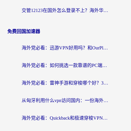
交管12123在国外怎么登录不上？海外华人必看的回国加速器选择指南
免费回国加速器
海外党必看：迅游VPN好用吗？和OurPlay VPN对比哪个回国效果更好？附真实体验测评
海外党必看：如何挑选一款靠谱的PC端VPN，让回国冲浪不再卡顿
海外党必看：雷神手游和穿梭哪个好？3步教你选对回国加速器（附实测对比）
从匈牙利用什么vpn访问国内：一份海外游子的网络归乡指南
海外党必看：Quickback和极速穿梭VPN好用吗？3步选对回国加速器实现无缝刷国内资源