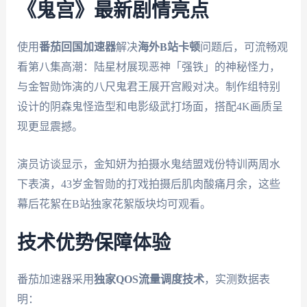
《鬼宫》最新剧情亮点
使用
番茄回国加速器
解决
海外B站卡顿
问题后，可流畅观
看第八集高潮：陆星材展现恶神「强铁」的神秘怪力，
与金智勋饰演的八尺鬼君王展开宫殿对决。制作组特别
设计的阴森鬼怪造型和电影级武打场面，搭配4K画质呈
现更显震撼。
演员访谈显示，金知妍为拍摄水鬼结盟戏份特训两周水
下表演，43岁金智勋的打戏拍摄后肌肉酸痛月余，这些
幕后花絮在B站独家花絮版块均可观看。
技术优势保障体验
番茄加速器采用
独家QOS流量调度技术
，实测数据表
明：