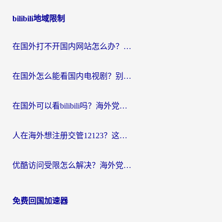
章
bilibili地域限制
导
航
在国外打不开国内网站怎么办？海外华人亲测的回国加速器选择指南
在国外怎么能看国内电视剧？别再踩坑！这篇给你真实解决方案
在国外可以看bilibili吗？海外党追剧看番的终极解决方案来了
人在海外想注册交管12123？这篇攻略帮你搞定（附回国加速神器）
优酷访问受限怎么解决？海外党亲测有效的回国加速方案
免费回国加速器