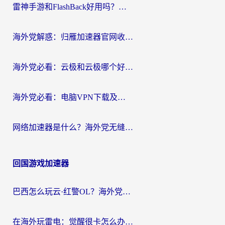
雷神手游和FlashBack好用吗？海外党亲测指南，避开破解版坑轻松访问国内资源
海外党解惑：归雁加速器官网收费吗？+3个回国加速问题的真实答案
海外党必看：云极和云极哪个好？3分钟选对回国加速器，无缝访问国内资源
海外党必看：电脑VPN下载及回国加速器选择指南——无缝访问国内资源不再难
网络加速器是什么？海外党无缝刷剧、看NBA的实用指南
回国游戏加速器
巴西怎么玩云·红警OL？海外党国服游戏加速终极攻略（附非洲逆水寒&天下山海低延迟技巧）
在海外玩雷电：觉醒很卡怎么办？2026终极指南帮你告别延迟与卡顿