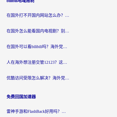
bilibili地域限制
导
航
在国外打不开国内网站怎么办？海外华人亲测的回国加速器选择指南
在国外怎么能看国内电视剧？别再踩坑！这篇给你真实解决方案
在国外可以看bilibili吗？海外党追剧看番的终极解决方案来了
人在海外想注册交管12123？这篇攻略帮你搞定（附回国加速神器）
优酷访问受限怎么解决？海外党亲测有效的回国加速方案
免费回国加速器
雷神手游和FlashBack好用吗？海外党亲测指南，避开破解版坑轻松访问国内资源