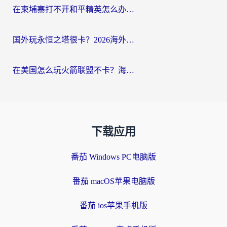
在柬埔寨打不开和平精英怎么办？海外党必看的国服游戏加速终极指南
国外玩永恒之塔很卡？2026海外党国服游戏加速器终极指南（附街头篮球坦克世界实测）
在美国怎么玩火箭联盟不卡？海外玩家国服游戏加速终极指南（附明日方舟美版王者荣耀优化技巧）
下载应用
番茄 Windows PC电脑版
番茄 macOS苹果电脑版
番茄 ios苹果手机版