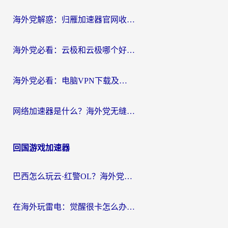
海外党解惑：归雁加速器官网收费吗？+3个回国加速问题的真实答案
海外党必看：云极和云极哪个好？3分钟选对回国加速器，无缝访问国内资源
海外党必看：电脑VPN下载及回国加速器选择指南——无缝访问国内资源不再难
网络加速器是什么？海外党无缝刷剧、看NBA的实用指南
回国游戏加速器
巴西怎么玩云·红警OL？海外党国服游戏加速终极攻略（附非洲逆水寒&天下山海低延迟技巧）
在海外玩雷电：觉醒很卡怎么办？2026终极指南帮你告别延迟与卡顿