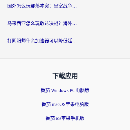
国外怎么玩部落冲突：皇室战争不卡？海外玩家畅玩国服游戏终极指南
马来西亚怎么玩敢达决战？海外党国服游戏加速避坑指南（附实测推荐）
打阴阳师什么加速器可以降低延迟？海外玩家的真实困境与破局
下载应用
番茄 Windows PC电脑版
番茄 macOS苹果电脑版
番茄 ios苹果手机版