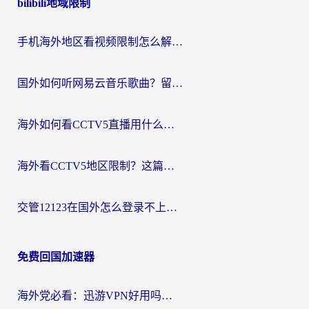
bilibili地域限制
导
航
手机海外地区看视频限制怎么解决？留学生亲测有效的回国加速器指南
国外如何听网易云音乐歌曲？留学生亲测有效的回国加速方案
海外如何看CCTV5直播用什么平台？2026最新指南：看欧洲杯、中超、奥运不再卡
海外看CCTV5地区限制？这篇指南帮你流畅看欧洲杯、NBA还听中文解说
交管12123在国外怎么登录不上？海外华人必看的回国加速器选择指南
免费回国加速器
海外党必看：迅游VPN好用吗？和OurPlay VPN对比哪个回国效果更好？附真实体验测评