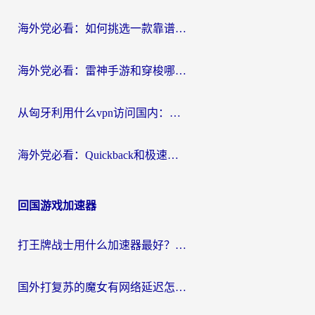
海外党必看：如何挑选一款靠谱的PC端VPN，让回国冲浪不再卡顿
海外党必看：雷神手游和穿梭哪个好？3步教你选对回国加速器（附实测对比）
从匈牙利用什么vpn访问国内：一份海外游子的网络归乡指南
海外党必看：Quickback和极速穿梭VPN好用吗？3步选对回国加速器实现无缝刷国内资源
回国游戏加速器
打王牌战士用什么加速器最好？海外玩家的终极选择指南
国外打复苏的魔女有网络延迟怎么办？2026海外玩家国服游戏加速全攻略