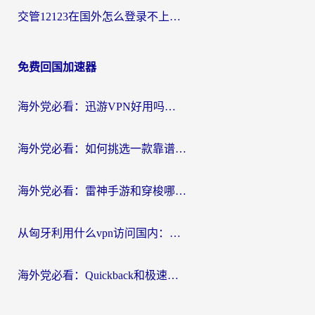
交管12123在国外怎么登录不上？海外华人必看的回国加速器选择指南
免费回国加速器
海外党必看：迅游VPN好用吗？和OurPlay VPN对比哪个回国效果更好？附真实体验测评
海外党必看：如何挑选一款靠谱的PC端VPN，让回国冲浪不再卡顿
海外党必看：雷神手游和穿梭哪个好？3步教你选对回国加速器（附实测对比）
从匈牙利用什么vpn访问国内：一份海外游子的网络归乡指南
海外党必看：Quickback和极速穿梭VPN好用吗？3步选对回国加速器实现无缝刷国内资源