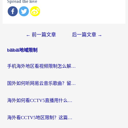
Spread the love
文
←
前一篇文章
后一篇文章
→
章
bilibili地域限制
导
航
手机海外地区看视频限制怎么解决？留学生亲测有效的回国加速器指南
国外如何听网易云音乐歌曲？留学生亲测有效的回国加速方案
海外如何看CCTV5直播用什么平台？2026最新指南：看欧洲杯、中超、奥运不再卡
海外看CCTV5地区限制？这篇指南帮你流畅看欧洲杯、NBA还听中文解说