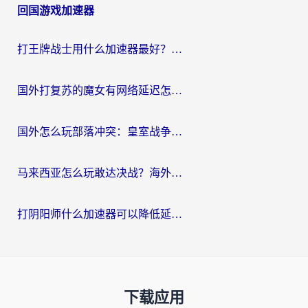
回国游戏加速器
打王牌战士用什么加速器最好？海外玩家的终极选择指南
国外打复苏的魔女有网络延迟怎么办？2026海外玩家国服游戏加速全攻略
国外怎么玩部落冲突：皇室战争不卡？海外玩家畅玩国服游戏终极指南
马来西亚怎么玩敢达决战？海外党国服游戏加速避坑指南（附实测推荐）
打阴阳师什么加速器可以降低延迟？海外玩家的真实困境与破局
下载应用