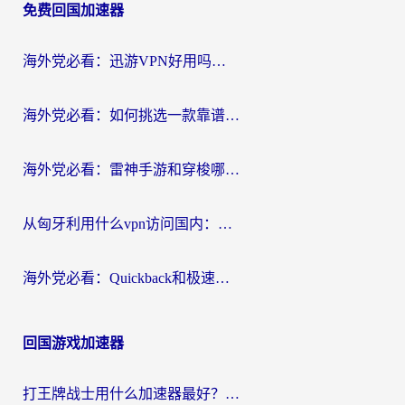
免费回国加速器
海外党必看：迅游VPN好用吗？和OurPlay VPN对比哪个回国效果更好？附真实体验测评
海外党必看：如何挑选一款靠谱的PC端VPN，让回国冲浪不再卡顿
海外党必看：雷神手游和穿梭哪个好？3步教你选对回国加速器（附实测对比）
从匈牙利用什么vpn访问国内：一份海外游子的网络归乡指南
海外党必看：Quickback和极速穿梭VPN好用吗？3步选对回国加速器实现无缝刷国内资源
回国游戏加速器
打王牌战士用什么加速器最好？海外玩家的终极选择指南