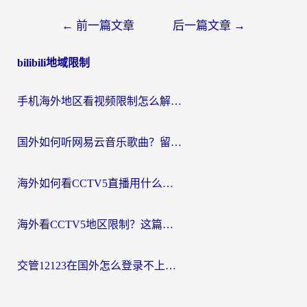
文
←
前一篇文章
后一篇文章
→
章
bilibili地域限制
导
航
手机海外地区看视频限制怎么解决？留学生亲测有效的回国加速器指南
国外如何听网易云音乐歌曲？留学生亲测有效的回国加速方案
海外如何看CCTV5直播用什么平台？2026最新指南：看欧洲杯、中超、奥运不再卡
海外看CCTV5地区限制？这篇指南帮你流畅看欧洲杯、NBA还听中文解说
交管12123在国外怎么登录不上？海外华人必看的回国加速器选择指南