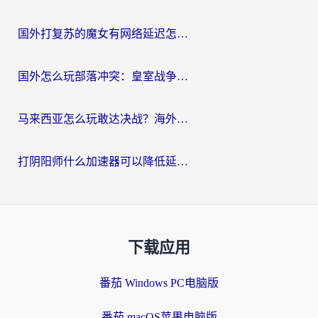
国外打复苏的魔女有网络延迟怎么办？2026海外玩家国服游戏加速全攻略
国外怎么玩部落冲突：皇室战争不卡？海外玩家畅玩国服游戏终极指南
马来西亚怎么玩敢达决战？海外党国服游戏加速避坑指南（附实测推荐）
打阴阳师什么加速器可以降低延迟？海外玩家的真实困境与破局
下载应用
番茄 Windows PC电脑版
番茄 macOS苹果电脑版