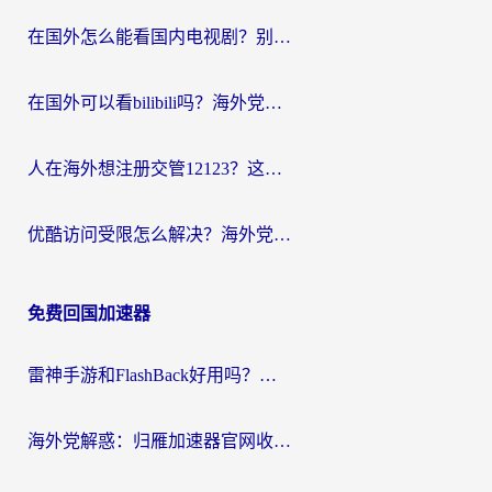
在国外怎么能看国内电视剧？别再踩坑！这篇给你真实解决方案
在国外可以看bilibili吗？海外党追剧看番的终极解决方案来了
人在海外想注册交管12123？这篇攻略帮你搞定（附回国加速神器）
优酷访问受限怎么解决？海外党亲测有效的回国加速方案
免费回国加速器
雷神手游和FlashBack好用吗？海外党亲测指南，避开破解版坑轻松访问国内资源
海外党解惑：归雁加速器官网收费吗？+3个回国加速问题的真实答案