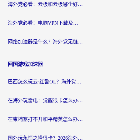
海外党必看：云极和云极哪个好？3分钟选对回国加速器，无缝访问国内资源
海外党必看：电脑VPN下载及回国加速器选择指南——无缝访问国内资源不再难
网络加速器是什么？海外党无缝刷剧、看NBA的实用指南
回国游戏加速器
巴西怎么玩云·红警OL？海外党国服游戏加速终极攻略（附非洲逆水寒&天下山海低延迟技巧）
在海外玩雷电：觉醒很卡怎么办？2026终极指南帮你告别延迟与卡顿
在柬埔寨打不开和平精英怎么办？海外党必看的国服游戏加速终极指南
国外玩永恒之塔很卡？2026海外党国服游戏加速器终极指南（附街头篮球坦克世界实测）