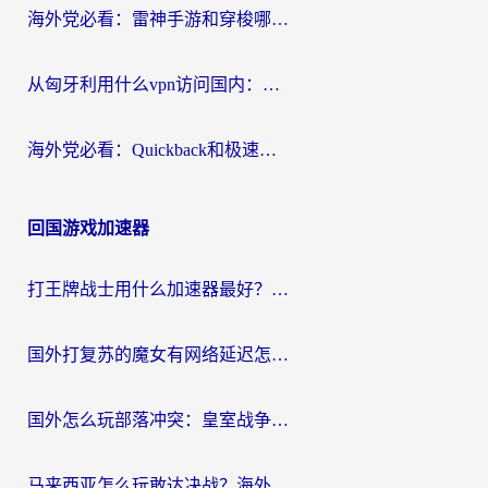
海外党必看：雷神手游和穿梭哪个好？3步教你选对回国加速器（附实测对比）
从匈牙利用什么vpn访问国内：一份海外游子的网络归乡指南
海外党必看：Quickback和极速穿梭VPN好用吗？3步选对回国加速器实现无缝刷国内资源
回国游戏加速器
打王牌战士用什么加速器最好？海外玩家的终极选择指南
国外打复苏的魔女有网络延迟怎么办？2026海外玩家国服游戏加速全攻略
国外怎么玩部落冲突：皇室战争不卡？海外玩家畅玩国服游戏终极指南
马来西亚怎么玩敢达决战？海外党国服游戏加速避坑指南（附实测推荐）