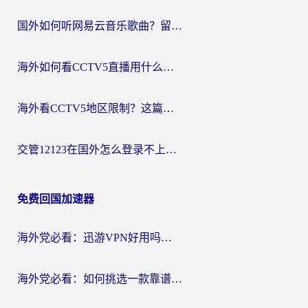
国外如何听网易云音乐歌曲？留学生亲测有效的回国加速方案
海外如何看CCTV5直播用什么平台？2026最新指南：看欧洲杯、中超、奥运不再卡
海外看CCTV5地区限制？这篇指南帮你流畅看欧洲杯、NBA还听中文解说
交管12123在国外怎么登录不上？海外华人必看的回国加速器选择指南
免费回国加速器
海外党必看：迅游VPN好用吗？和OurPlay VPN对比哪个回国效果更好？附真实体验测评
海外党必看：如何挑选一款靠谱的PC端VPN，让回国冲浪不再卡顿