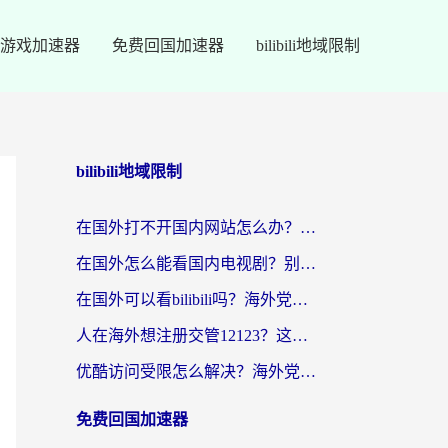
游戏加速器
免费回国加速器
bilibili地域限制
bilibili地域限制
在国外打不开国内网站怎么办？海外华人亲测的回国加速器选择指南
在国外怎么能看国内电视剧？别再踩坑！这篇给你真实解决方案
在国外可以看bilibili吗？海外党追剧看番的终极解决方案来了
人在海外想注册交管12123？这篇攻略帮你搞定（附回国加速神器）
优酷访问受限怎么解决？海外党亲测有效的回国加速方案
免费回国加速器