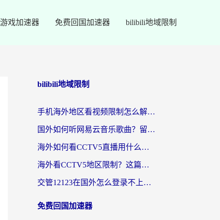
游戏加速器
免费回国加速器
bilibili地域限制
bilibili地域限制
手机海外地区看视频限制怎么解决？留学生亲测有效的回国加速器指南
国外如何听网易云音乐歌曲？留学生亲测有效的回国加速方案
海外如何看CCTV5直播用什么平台？2026最新指南：看欧洲杯、中超、奥运不再卡
海外看CCTV5地区限制？这篇指南帮你流畅看欧洲杯、NBA还听中文解说
交管12123在国外怎么登录不上？海外华人必看的回国加速器选择指南
免费回国加速器