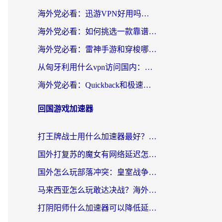
海外党必看：迅游VPN好用吗？和OurPlay VPN对比哪个回国效果更好？附真实体验测评
海外党必看：如何挑选一款靠谱的PC端VPN，让回国冲浪不再卡顿
海外党必看：雷神手游和穿梭哪个好？3步教你选对回国加速器（附实测对比）
从匈牙利用什么vpn访问国内：一份海外游子的网络归乡指南
海外党必看：Quickback和极速穿梭VPN好用吗？3步选对回国加速器实现无缝刷国内资源
回国游戏加速器
打王牌战士用什么加速器最好？海外玩家的终极选择指南
国外打复苏的魔女有网络延迟怎么办？2026海外玩家国服游戏加速全攻略
国外怎么玩部落冲突：皇室战争不卡？海外玩家畅玩国服游戏终极指南
马来西亚怎么玩敢达决战？海外党国服游戏加速避坑指南（附实测推荐）
打阴阳师什么加速器可以降低延迟？海外玩家的真实困境与破局