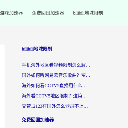
游戏加速器
免费回国加速器
bilibili地域限制
bilibili地域限制
手机海外地区看视频限制怎么解决？留学生亲测有效的回国加速器指南
国外如何听网易云音乐歌曲？留学生亲测有效的回国加速方案
海外如何看CCTV5直播用什么平台？2026最新指南：看欧洲杯、中超、奥运不再卡
海外看CCTV5地区限制？这篇指南帮你流畅看欧洲杯、NBA还听中文解说
交管12123在国外怎么登录不上？海外华人必看的回国加速器选择指南
免费回国加速器