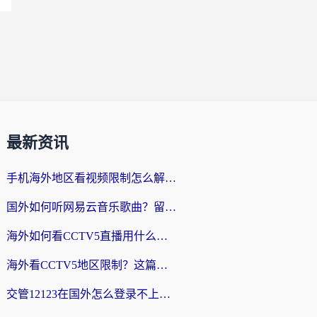
最新资讯
手机海外地区看视频限制怎么解决？留学生亲测有效的回国加速器指南
国外如何听网易云音乐歌曲？留学生亲测有效的回国加速方案
海外如何看CCTV5直播用什么平台？2026最新指南：看欧洲杯、中超、奥运不再卡
海外看CCTV5地区限制？这篇指南帮你流畅看欧洲杯、NBA还听中文解说
交管12123在国外怎么登录不上？海外华人必看的回国加速器选择指南