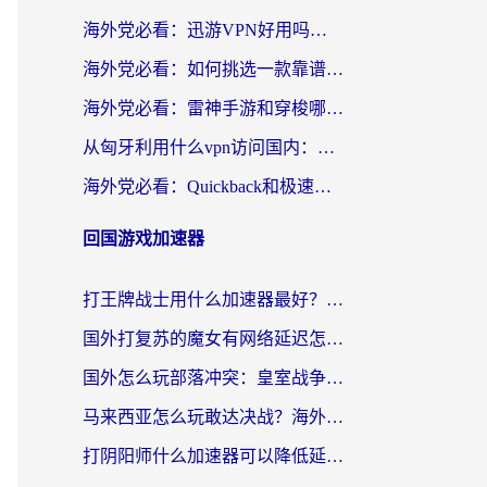
海外党必看：迅游VPN好用吗？和OurPlay VPN对比哪个回国效果更好？附真实体验测评
海外党必看：如何挑选一款靠谱的PC端VPN，让回国冲浪不再卡顿
海外党必看：雷神手游和穿梭哪个好？3步教你选对回国加速器（附实测对比）
从匈牙利用什么vpn访问国内：一份海外游子的网络归乡指南
海外党必看：Quickback和极速穿梭VPN好用吗？3步选对回国加速器实现无缝刷国内资源
回国游戏加速器
打王牌战士用什么加速器最好？海外玩家的终极选择指南
国外打复苏的魔女有网络延迟怎么办？2026海外玩家国服游戏加速全攻略
国外怎么玩部落冲突：皇室战争不卡？海外玩家畅玩国服游戏终极指南
马来西亚怎么玩敢达决战？海外党国服游戏加速避坑指南（附实测推荐）
打阴阳师什么加速器可以降低延迟？海外玩家的真实困境与破局