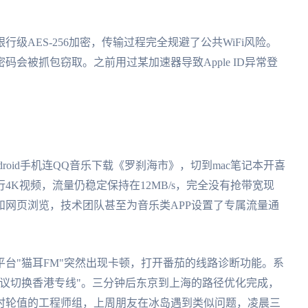
级AES-256加密，传输过程完全规避了公共WiFi风险。
会被抓包窃取。之前用过某加速器导致Apple ID异常登
roid手机连QQ音乐下载《罗刹海市》，切到mac笔记本开喜
K视频，流量仍稳定保持在12MB/s，完全没有抢带宽现
网页浏览，技术团队甚至为音乐类APP设置了专属流量通
台"猫耳FM"突然出现卡顿，打开番茄的线路诊断功能。系
议切换香港专线"。三分钟后东京到上海的路径优化完成，
小时轮值的工程师组，上周朋友在冰岛遇到类似问题，凌晨三