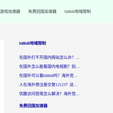
游戏加速器
免费回国加速器
bilibili地域限制
bilibili地域限制
在国外打不开国内网站怎么办？海外华人亲测的回国加速器选择指南
在国外怎么能看国内电视剧？别再踩坑！这篇给你真实解决方案
在国外可以看bilibili吗？海外党追剧看番的终极解决方案来了
人在海外想注册交管12123？这篇攻略帮你搞定（附回国加速神器）
优酷访问受限怎么解决？海外党亲测有效的回国加速方案
免费回国加速器