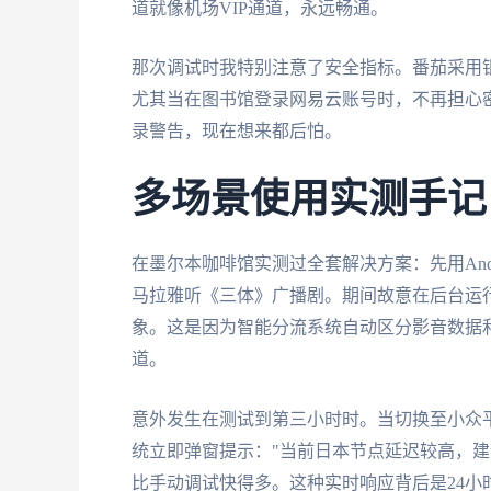
道就像机场VIP通道，永远畅通。
那次调试时我特别注意了安全指标。番茄采用银行
尤其当在图书馆登录网易云账号时，不再担心密码
录警告，现在想来都后怕。
多场景使用实测手记
在墨尔本咖啡馆实测过全套解决方案：先用And
马拉雅听《三体》广播剧。期间故意在后台运行4
象。这是因为智能分流系统自动区分影音数据和
道。
意外发生在测试到第三小时时。当切换至小众平
统立即弹窗提示："当前日本节点延迟较高，建
比手动调试快得多。这种实时响应背后是24