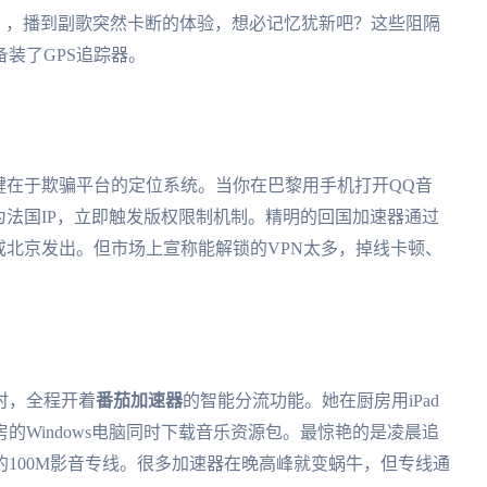
》，播到副歌突然卡断的体验，想必记忆犹新吧？这些阻隔
装了GPS追踪器。
键在于欺骗平台的定位系统。当你在巴黎用手机打开QQ音
为法国IP，立即触发版权限制机制。精明的回国加速器通过
或北京发出。但市场上宣称能解锁的VPN太多，掉线卡顿、
时，全程开着
番茄加速器
的智能分流功能。她在厨房用iPad
的Windows电脑同时下载音乐资源包。最惊艳的是凌晨追
100M影音专线。很多加速器在晚高峰就变蜗牛，但专线通