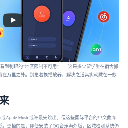
看到刺眼的"地区限制不可用"——这是多少留学生在宿舍抓
锁在万里之外。别急着换播放器，解决之道其实就藏在一款
来
tify或Apple Music或许最先跳出。但这些国际平台的中文曲库
影。更糟的是，即便安装了QQ音乐海外版，区域检测系统仍