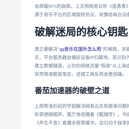
会屏蔽80%的曲库。上次用网易云听《孤勇者
源于音乐平台的区域版权协议，就像给每台设备
破解迷局的核心钥匙
真正要解决"
qq音乐在国外怎么用
"的难题，关
乐，平台服务器会捕捉设备IP归属地。若识别
建立数据隧道，让你的网络流量"假装"从上海
突然限速都是常态，选错工具反而会更烦躁。
番茄加速器的破壁之道
上周帮洛杉矶的学姐解决网易云灰色歌单问题
听郭德纲相声，客厅电视播着《甄嬛传》，书房
《声生不息》直播全程零缓冲，这归功于独享的