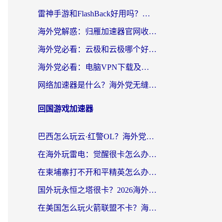
雷神手游和FlashBack好用吗？海外党亲测指南，避开破解版坑轻松访问国内资源
海外党解惑：归雁加速器官网收费吗？+3个回国加速问题的真实答案
海外党必看：云极和云极哪个好？3分钟选对回国加速器，无缝访问国内资源
海外党必看：电脑VPN下载及回国加速器选择指南——无缝访问国内资源不再难
网络加速器是什么？海外党无缝刷剧、看NBA的实用指南
回国游戏加速器
巴西怎么玩云·红警OL？海外党国服游戏加速终极攻略（附非洲逆水寒&天下山海低延迟技巧）
在海外玩雷电：觉醒很卡怎么办？2026终极指南帮你告别延迟与卡顿
在柬埔寨打不开和平精英怎么办？海外党必看的国服游戏加速终极指南
国外玩永恒之塔很卡？2026海外党国服游戏加速器终极指南（附街头篮球坦克世界实测）
在美国怎么玩火箭联盟不卡？海外玩家国服游戏加速终极指南（附明日方舟美版王者荣耀优化技巧）