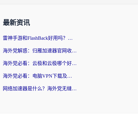
最新资讯
雷神手游和FlashBack好用吗？海外党亲测指南，避开破解版坑轻松访问国内资源
海外党解惑：归雁加速器官网收费吗？+3个回国加速问题的真实答案
海外党必看：云极和云极哪个好？3分钟选对回国加速器，无缝访问国内资源
海外党必看：电脑VPN下载及回国加速器选择指南——无缝访问国内资源不再难
网络加速器是什么？海外党无缝刷剧、看NBA的实用指南