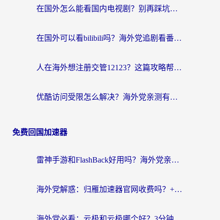
在国外怎么能看国内电视剧？别再踩坑！这篇给你真实解决方案
在国外可以看bilibili吗？海外党追剧看番的终极解决方案来了
人在海外想注册交管12123？这篇攻略帮你搞定（附回国加速神器）
优酷访问受限怎么解决？海外党亲测有效的回国加速方案
免费回国加速器
雷神手游和FlashBack好用吗？海外党亲测指南，避开破解版坑轻松访问国内资源
海外党解惑：归雁加速器官网收费吗？+3个回国加速问题的真实答案
海外党必看：云极和云极哪个好？3分钟选对回国加速器，无缝访问国内资源