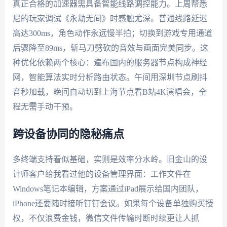
真正合格的加速器需具备智能线路调控能力。上周帮悉
尼的玩家调试《永劫无间》时感触尤深。普通线路延迟
高达300ms，角色动作永远慢半拍；切换到游戏专用通道
后骤降至89ms，斩马刀劈砍的音效与画面完美同步。这
种优化依赖两个核心：遍布国内的服务器节点构成神经
网，智能算法实时分析路由状态。午间用深圳节点刷抖
音秒加载，晚间自动切到上海节点看B站4K演唱会，全
程无需手动干预。
跨设备协同的隐秘痛点
多终端支持看似基础，实则是效率分水岭。旧金山的设
计师客户给我看过他的设备管理界面：工作文件在
Windows笔记本编辑，方案通过iPad展示给国内团队，
iPhone还要随时接听钉钉会议。如果每个设备单独购买授
权，不仅浪费金钱，微信文件传输时断时续更让人抓