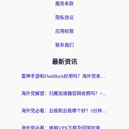
服务条款
隐私协议
应用权限
联系我们
最新资讯
雷神手游和FlashBack好用吗？海外党亲测指南，避开破解版坑轻松访问国内资源
海外党解惑：归雁加速器官网收费吗？+3个回国加速问题的真实答案
海外党必看：云极和云极哪个好？3分钟选对回国加速器，无缝访问国内资源
海外党必看：电脑VPN下载及回国加速器选择指南——无缝访问国内资源不再难