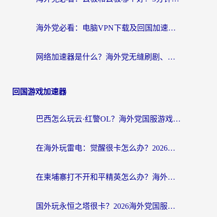
海外党必看：电脑VPN下载及回国加速器选择指南——无缝访问国内资源不再难
网络加速器是什么？海外党无缝刷剧、看NBA的实用指南
回国游戏加速器
巴西怎么玩云·红警OL？海外党国服游戏加速终极攻略（附非洲逆水寒&天下山海低延迟技巧）
在海外玩雷电：觉醒很卡怎么办？2026终极指南帮你告别延迟与卡顿
在柬埔寨打不开和平精英怎么办？海外党必看的国服游戏加速终极指南
国外玩永恒之塔很卡？2026海外党国服游戏加速器终极指南（附街头篮球坦克世界实测）