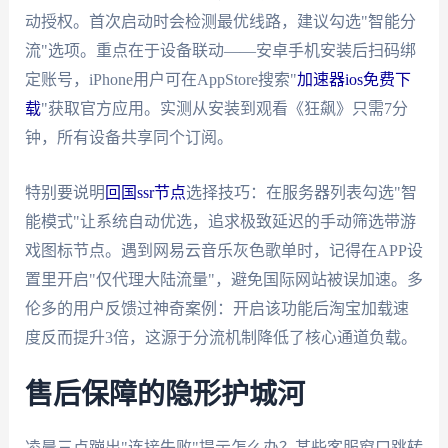
动授权。首次启动时会检测最优线路，建议勾选"智能分
流"选项。重点在于设备联动——安卓手机安装后扫码绑
定账号，iPhone用户可在AppStore搜索"
加速器ios免费下
载
"获取官方应用。实测从安装到观看《狂飙》只需7分
钟，所有设备共享同个订阅。
特别要说明
回国ssr节点
选择技巧：在服务器列表勾选"智
能模式"让系统自动优选，追求极致延迟的手动筛选带游
戏图标节点。遇到网易云音乐灰色歌单时，记得在APP设
置里开启"仅代理大陆流量"，避免国际网站被误加速。多
伦多的用户反馈过神奇案例：开启该功能后淘宝加载速
度反而提升3倍，这源于分流机制降低了核心通道负载。
售后保障的隐形护城河
凌晨三点蹦出"连接失败"提示怎么办？某些客服窗口跳转