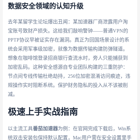
数据安全领域的认知升级
去年某留学生论坛爆出丑闻：某加速器厂商泄露用户淘
宝账号致财产损失。这给我们敲响警钟——普通VPN的
PPTP协议早被证实存在漏洞。真正为回国场景设计的系
统会采用军事级加密，就像为数据传输构建防弹隧道。
想象在咖啡馆登录招商银行查流水时，旁人只能捕获到
加密乱码。这种安全感源自专业团队构建的三重防护：
节点间专线传输杜绝劫持，256位加密混淆访问痕迹，违
规操作实时阻断系统。保护财务隐私的投入从不该被削
减。
极速上手实战指南
以主流工具
番茄加速器
为例：在官网完成下载后，Win系
统双击安装包保持默认配置，Mac用户需在安全设置里手