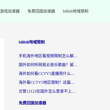
游戏加速器
免费回国加速器
bilibili地域限制
bilibili地域限制
手机海外地区看视频限制怎么解决？留学生亲测有效的回国加速器指南
国外如何听网易云音乐歌曲？留学生亲测有效的回国加速方案
海外如何看CCTV5直播用什么平台？2026最新指南：看欧洲杯、中超、奥运不再卡
海外看CCTV5地区限制？这篇指南帮你流畅看欧洲杯、NBA还听中文解说
交管12123在国外怎么登录不上？海外华人必看的回国加速器选择指南
免费回国加速器