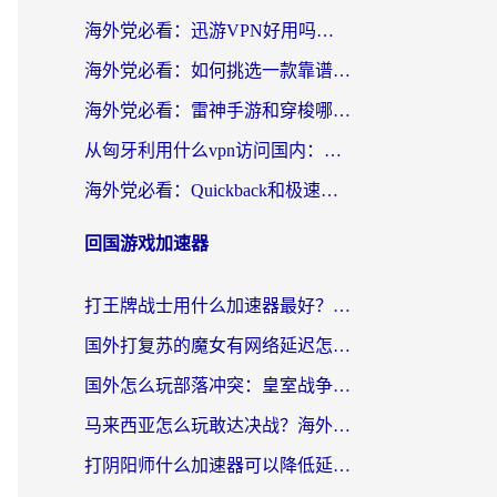
海外党必看：迅游VPN好用吗？和OurPlay VPN对比哪个回国效果更好？附真实体验测评
海外党必看：如何挑选一款靠谱的PC端VPN，让回国冲浪不再卡顿
海外党必看：雷神手游和穿梭哪个好？3步教你选对回国加速器（附实测对比）
从匈牙利用什么vpn访问国内：一份海外游子的网络归乡指南
海外党必看：Quickback和极速穿梭VPN好用吗？3步选对回国加速器实现无缝刷国内资源
回国游戏加速器
打王牌战士用什么加速器最好？海外玩家的终极选择指南
国外打复苏的魔女有网络延迟怎么办？2026海外玩家国服游戏加速全攻略
国外怎么玩部落冲突：皇室战争不卡？海外玩家畅玩国服游戏终极指南
马来西亚怎么玩敢达决战？海外党国服游戏加速避坑指南（附实测推荐）
打阴阳师什么加速器可以降低延迟？海外玩家的真实困境与破局