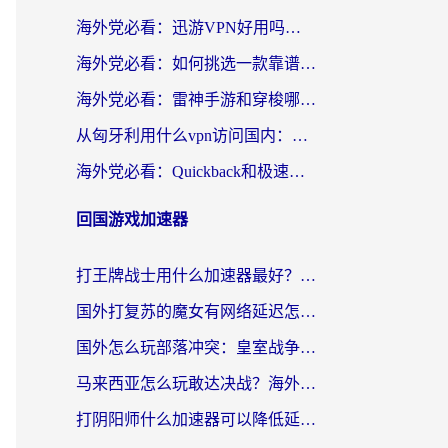
海外党必看：迅游VPN好用吗？和OurPlay VPN对比哪个回国效果更好？附真实体验测评
海外党必看：如何挑选一款靠谱的PC端VPN，让回国冲浪不再卡顿
海外党必看：雷神手游和穿梭哪个好？3步教你选对回国加速器（附实测对比）
从匈牙利用什么vpn访问国内：一份海外游子的网络归乡指南
海外党必看：Quickback和极速穿梭VPN好用吗？3步选对回国加速器实现无缝刷国内资源
回国游戏加速器
打王牌战士用什么加速器最好？海外玩家的终极选择指南
国外打复苏的魔女有网络延迟怎么办？2026海外玩家国服游戏加速全攻略
国外怎么玩部落冲突：皇室战争不卡？海外玩家畅玩国服游戏终极指南
马来西亚怎么玩敢达决战？海外党国服游戏加速避坑指南（附实测推荐）
打阴阳师什么加速器可以降低延迟？海外玩家的真实困境与破局