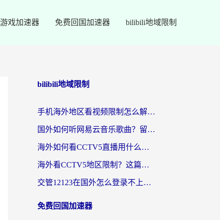
游戏加速器
免费回国加速器
bilibili地域限制
bilibili地域限制
手机海外地区看视频限制怎么解决？留学生亲测有效的回国加速器指南
国外如何听网易云音乐歌曲？留学生亲测有效的回国加速方案
海外如何看CCTV5直播用什么平台？2026最新指南：看欧洲杯、中超、奥运不再卡
海外看CCTV5地区限制？这篇指南帮你流畅看欧洲杯、NBA还听中文解说
交管12123在国外怎么登录不上？海外华人必看的回国加速器选择指南
免费回国加速器