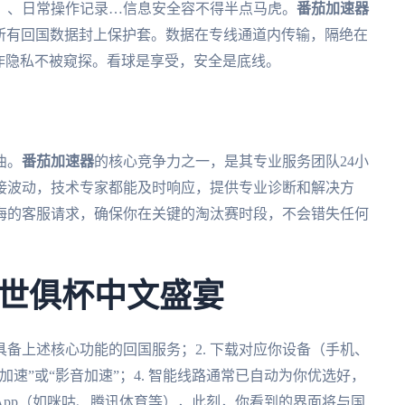
）、日常操作记录…信息安全容不得半点马虎。
番茄加速器
的所有回国数据封上保护套。数据在专线通道内传输，隔绝在
作隐私不被窥探。看球是享受，安全是底线。
曲。
番茄加速器
的核心竞争力之一，是其专业服务团队24小
接波动，技术专家都能及时响应，提供专业诊断和解决方
海的客服请求，确保你在关键的淘汰赛时段，不会错失任何
世俱杯中文盛宴
具备上述核心功能的回国服务；2. 下载对应你设备（手机、
加速”或“影音加速”；4. 智能线路通常已自动为你优选好，
播App（如咪咕、腾讯体育等），此刻，你看到的界面将与国