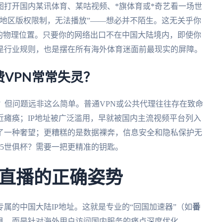
图打开国内某讯体育、某咕视频、*旗体育或*奇艺看一场世
地区版权限制，无法播放”——想必并不陌生。这无关乎你
的物理位置。只要你的网络出口不在中国大陆境内，即使你
是行业规则，也是摆在所有海外体育迷面前最现实的屏障。
VPN常常失灵？
？但问题远非这么简单。普通VPN或公共代理往往存在致命
瘫痪；IP地址被广泛滥用，早就被国内主流视频平台列入
了一种奢望；更糟糕的是数据裸奔，信息安全和隐私保护无
25世俱杯？需要一把更精准的钥匙。
直播的正确姿势
属的中国大陆IP地址。这就是专业的“回国加速器”（如
番
具，而是针对海外用户访问国内服务的痛点深度优化。