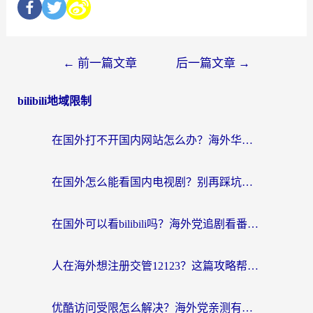
←
前一篇文章
后一篇文章
→
bilibili地域限制
在国外打不开国内网站怎么办？海外华人亲测的回国加速器选择指南
在国外怎么能看国内电视剧？别再踩坑！这篇给你真实解决方案
在国外可以看bilibili吗？海外党追剧看番的终极解决方案来了
人在海外想注册交管12123？这篇攻略帮你搞定（附回国加速神器）
优酷访问受限怎么解决？海外党亲测有效的回国加速方案