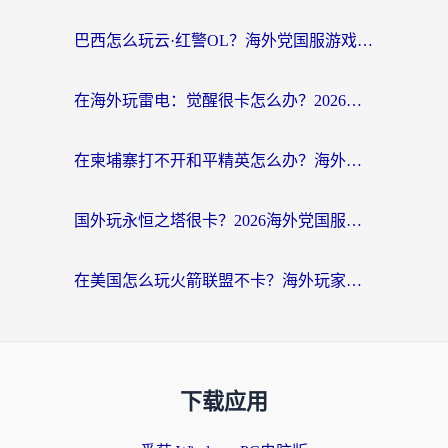
巴西怎么玩云·红警OL？海外党国服游戏加速终极攻略（附非洲逆水寒&天下山海低延迟技巧）
在海外玩雷电：觉醒很卡怎么办？2026终极指南帮你告别延迟与卡顿
在柬埔寨打不开和平精英怎么办？海外党必看的国服游戏加速终极指南
国外玩永恒之塔很卡？2026海外党国服游戏加速器终极指南（附街头篮球坦克世界实测）
在美国怎么玩火箭联盟不卡？海外玩家国服游戏加速终极指南（附明日方舟美版王者荣耀优化技巧）
下载应用