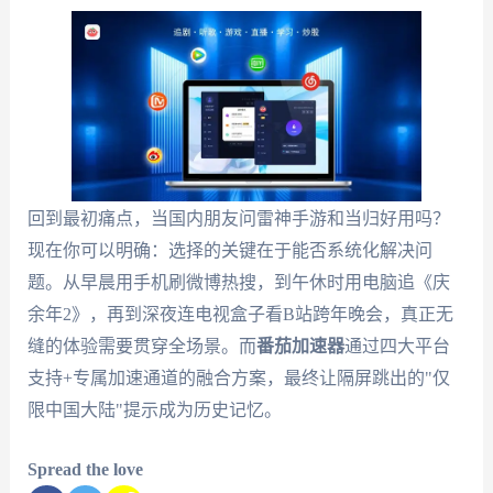
回到最初痛点，当国内朋友问雷神手游和当归好用吗？
现在你可以明确：选择的关键在于能否系统化解决问
题。从早晨用手机刷微博热搜，到午休时用电脑追《庆
余年2》，再到深夜连电视盒子看B站跨年晚会，真正无
缝的体验需要贯穿全场景。而
番茄加速器
通过四大平台
支持+专属加速通道的融合方案，最终让隔屏跳出的"仅
限中国大陆"提示成为历史记忆。
Spread the love