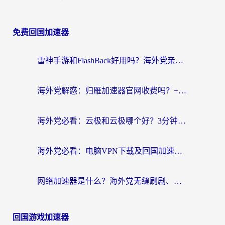
免费回国加速器
雷神手游和FlashBack好用吗？海外党亲测指南，避开破解版坑轻松访问国内资源
海外党解惑：归雁加速器官网收费吗？+3个回国加速问题的真实答案
海外党必看：云极和云极哪个好？3分钟选对回国加速器，无缝访问国内资源
海外党必看：电脑VPN下载及回国加速器选择指南——无缝访问国内资源不再难
网络加速器是什么？海外党无缝刷剧、看NBA的实用指南
回国游戏加速器