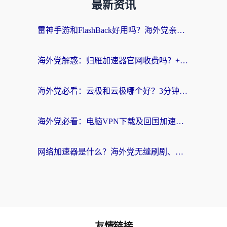
最新资讯
雷神手游和FlashBack好用吗？海外党亲测指南，避开破解版坑轻松访问国内资源
海外党解惑：归雁加速器官网收费吗？+3个回国加速问题的真实答案
海外党必看：云极和云极哪个好？3分钟选对回国加速器，无缝访问国内资源
海外党必看：电脑VPN下载及回国加速器选择指南——无缝访问国内资源不再难
网络加速器是什么？海外党无缝刷剧、看NBA的实用指南
友情链接