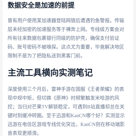
数据安全是加速的前提
曾有用户使用某加速器登陆网银后遭遇钓鱼警报。传输
层未经加密的加速服务等于裸奔上网。专线级方案会对
所有往来数据包裹银行同级的防护壳，确保支付验证
码、账号密码不被嗅探。这点尤为重要，毕竟解决地区
限制不是为了把隐私送到黑客门前。
主流工具横向实测笔记
深度使用三个月后，雷神手游在国服《王者荣耀》的表
现中规中矩，但切换《原神》时频繁触发米哈游的风
控；当归对芒果TV解锁稳定，可遇到B站直播却总在关
键时刻缓冲转圈。至于迅游和KanCN哪个好？实测显示
迅游在电信区游戏专线优化突出，KanCN则在移动端影
音表现更顺滑。