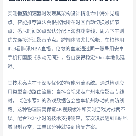
实测
番茄加速器
时发现其架构设计精准命中海外党痛
点。智能推荐算法会根据我所在时区自动切换最优节
点：悉尼时间20点默认分配上海游戏专线，周六下午则
优先连接浙江影音节点。跨端体验尤其惊艳，在柏林用
iPad看腾讯NBA直播，伦敦的室友通过同一账号用安卓
手机打国服《永劫无间》，各自获得稳定30ms本地化延
迟。
其技术亮点在于深度优化的智能分流系统。通过检测应
用类型自动路由流量：当抖音视频走广州电信影音专线
时，《逆水寒》的游戏数据包会独享杭州移动的高防线
路。这种物理隔离保证4K视频缓冲和实时游戏对战两不
误。配合7x24小时的技术支持响应，某次凌晨遇到B站地
域限制异常，工单10分钟就得到修复方案。