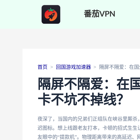
番茄VPN
首页
回国游戏加速器
隔屏不隔爱：在国
隔屏不隔爱：在
卡不坑不掉线？
夜深了，当国内的兄弟们正组队在峡谷里厮杀
迟图标。想上线跟老友打本，卡顿的招式生生让
友眼中的“提款机”。物理距离带来的高延迟、