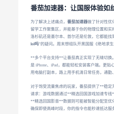
番茄加速器：让国服体验如
为了解决上述痛点，
番茄加速器
做了针对性优
留学工作聚集区，并能基于你的物理位置和实时
洛杉矶还是墨尔本、首尔还是伦敦，它都能找到
lol吗
”的疑问。周末想组队开黑国服《绝地求
**多个平台支持**让番茄真正实现了无缝切换。无
是 iPhone、iPad，都能轻松安装客户端。
用电脑打副本，路上用手机清日常任务，通勤
对于饱受流量焦虑的玩家，番茄提供了**稳定无
请求：游戏数据通过**精选回国游戏加速专线
**精选回国影音**数据则可能被智能分配至优
确保即使高峰时段，你的指令也能秒速抵达服