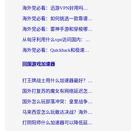
海外党必看：迅游VPN好用吗？和OurPlay VPN对比哪个回国效果更好？附真实体验测评
海外党必看：如何挑选一款靠谱的PC端VPN，让回国冲浪不再卡顿
海外党必看：雷神手游和穿梭哪个好？3步教你选对回国加速器（附实测对比）
从匈牙利用什么vpn访问国内：一份海外游子的网络归乡指南
海外党必看：Quickback和极速穿梭VPN好用吗？3步选对回国加速器实现无缝刷国内资源
回国游戏加速器
打王牌战士用什么加速器最好？海外玩家的终极选择指南
国外打复苏的魔女有网络延迟怎么办？2026海外玩家国服游戏加速全攻略
国外怎么玩部落冲突：皇室战争不卡？海外玩家畅玩国服游戏终极指南
马来西亚怎么玩敢达决战？海外党国服游戏加速避坑指南（附实测推荐）
打阴阳师什么加速器可以降低延迟？海外玩家的真实困境与破局