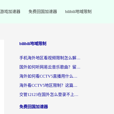
游戏加速器
免费回国加速器
bilibili地域限制
bilibili地域限制
手机海外地区看视频限制怎么解决？留学生亲测有效的回国加速器指南
国外如何听网易云音乐歌曲？留学生亲测有效的回国加速方案
海外如何看CCTV5直播用什么平台？2026最新指南：看欧洲杯、中超、奥运不再卡
海外看CCTV5地区限制？这篇指南帮你流畅看欧洲杯、NBA还听中文解说
交管12123在国外怎么登录不上？海外华人必看的回国加速器选择指南
免费回国加速器