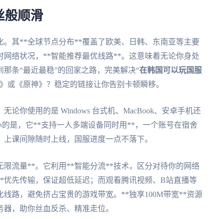
丝般顺滑
化。其**全球节点分布**覆盖了欧美、日韩、东南亚等主要
网络状况，**智能推荐最优线路**。这意味着无论你身处
那条“最近最稳”的回家之路，完美解决“
在韩国可以玩国服
生》或《原神》？稳定的链接让你告别卡顿瞬移。
论你使用的是 Windows 台式机、MacBook、安卓手机还
更贴心的是，它**支持一人多端设备同时用**，一个账号在宿舍
、上课间隙随时上线，国服进度一点不落下。
限流量**。它利用**智能分流**技术，区分对待你的网络
**优先传输，保证超低延迟；而观看腾讯视频、B站直播等
化线路，避免挤占宝贵的游戏带宽。**独享100M带宽**资源
务器，助你丝血反杀、精准走位。