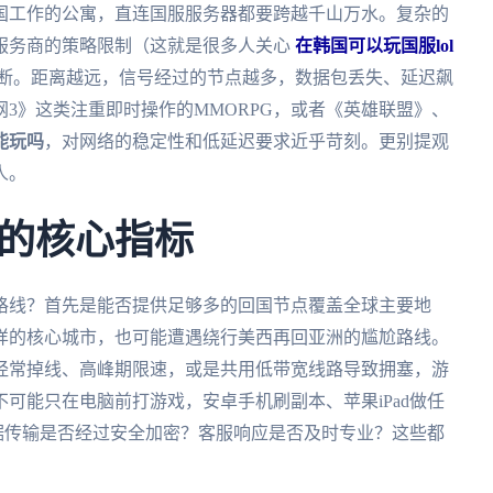
国工作的公寓，直连国服服务器都要跨越千山万水。复杂的
服务商的策略限制（这就是很多人关心
在韩国可以玩国服lol
断。距离越远，信号经过的节点越多，数据包丢失、延迟飙
3》这类注重即时操作的MMORPG，或者《英雄联盟》、
能玩吗
，对网络的稳定性和低延迟要求近乎苛刻。更别提观
人。
的核心指标
格线？首先是能否提供足够多的回国节点覆盖全球主要地
样的核心城市，也可能遭遇绕行美西再回亚洲的尴尬路线。
经常掉线、高峰期限速，或是共用低带宽线路导致拥塞，游
可能只在电脑前打游戏，安卓手机刷副本、苹果iPad做任
据传输是否经过安全加密？客服响应是否及时专业？这些都