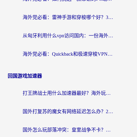
海外党必看：雷神手游和穿梭哪个好？3步教你选对回国加速器（附实测对比）
从匈牙利用什么vpn访问国内：一份海外游子的网络归乡指南
海外党必看：Quickback和极速穿梭VPN好用吗？3步选对回国加速器实现无缝刷国内资源
回国游戏加速器
打王牌战士用什么加速器最好？海外玩家的终极选择指南
国外打复苏的魔女有网络延迟怎么办？2026海外玩家国服游戏加速全攻略
国外怎么玩部落冲突：皇室战争不卡？海外玩家畅玩国服游戏终极指南