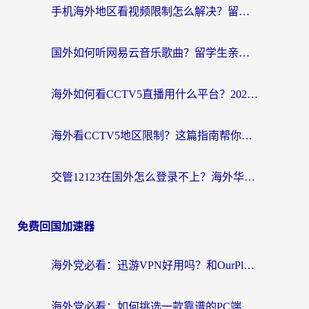
手机海外地区看视频限制怎么解决？留学生亲测有效的回国加速器指南
国外如何听网易云音乐歌曲？留学生亲测有效的回国加速方案
海外如何看CCTV5直播用什么平台？2026最新指南：看欧洲杯、中超、奥运不再卡
海外看CCTV5地区限制？这篇指南帮你流畅看欧洲杯、NBA还听中文解说
交管12123在国外怎么登录不上？海外华人必看的回国加速器选择指南
免费回国加速器
海外党必看：迅游VPN好用吗？和OurPlay VPN对比哪个回国效果更好？附真实体验测评
海外党必看：如何挑选一款靠谱的PC端VPN，让回国冲浪不再卡顿