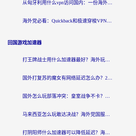
从匈牙利用什么vpn访问国内：一份海外游子的网络归乡指南
海外党必看：Quickback和极速穿梭VPN好用吗？3步选对回国加速器实现无缝刷国内资源
回国游戏加速器
打王牌战士用什么加速器最好？海外玩家的终极选择指南
国外打复苏的魔女有网络延迟怎么办？2026海外玩家国服游戏加速全攻略
国外怎么玩部落冲突：皇室战争不卡？海外玩家畅玩国服游戏终极指南
马来西亚怎么玩敢达决战？海外党国服游戏加速避坑指南（附实测推荐）
打阴阳师什么加速器可以降低延迟？海外玩家的真实困境与破局