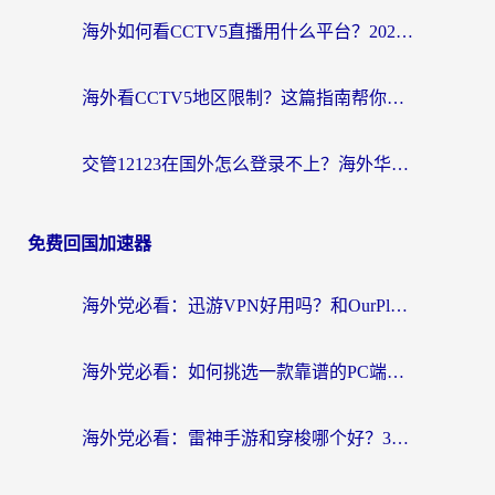
海外如何看CCTV5直播用什么平台？2026最新指南：看欧洲杯、中超、奥运不再卡
海外看CCTV5地区限制？这篇指南帮你流畅看欧洲杯、NBA还听中文解说
交管12123在国外怎么登录不上？海外华人必看的回国加速器选择指南
免费回国加速器
海外党必看：迅游VPN好用吗？和OurPlay VPN对比哪个回国效果更好？附真实体验测评
海外党必看：如何挑选一款靠谱的PC端VPN，让回国冲浪不再卡顿
海外党必看：雷神手游和穿梭哪个好？3步教你选对回国加速器（附实测对比）