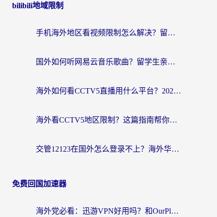
bilibili地域限制
手机海外地区看视频限制怎么解决？留学生亲测有效的回国加速器指南
国外如何听网易云音乐歌曲？留学生亲测有效的回国加速方案
海外如何看CCTV5直播用什么平台？2026最新指南：看欧洲杯、中超、奥运不再卡
海外看CCTV5地区限制？这篇指南帮你流畅看欧洲杯、NBA还听中文解说
交管12123在国外怎么登录不上？海外华人必看的回国加速器选择指南
免费回国加速器
海外党必看：迅游VPN好用吗？和OurPlay VPN对比哪个回国效果更好？附真实体验测评