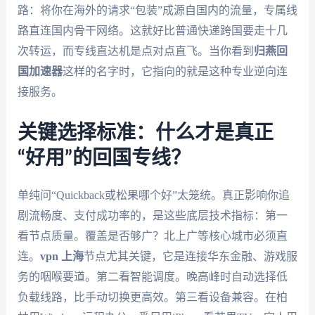
路：将你在海外的请求“包装”成源自国内的流量，专属线
路直连国内骨干网络。这就好比普通快递跨国要走十几
次转运，而专线直达机是点对点直飞。当你看到
归燕回
国加速器
这样的名字时，它指向的就是这种专业逆向连
接服务。
关键选择标准：什么才是真正
“好用”的回国专线？
单纯问“Quickback或松果哪个好”太笼统。真正影响你追
剧流畅度、支付成功率的，是这些底层技术指标：第一
看节点质量。覆盖是否够广？北上广等核心城市必须直
连。
vpn 上海
节点尤其关键，它是连接华东金融、游戏服
务的咽喉要道。第二看智能调度。晚高峰时自动选择低
负载线路，比手动切换更高效。第三看设备兼容。在柏