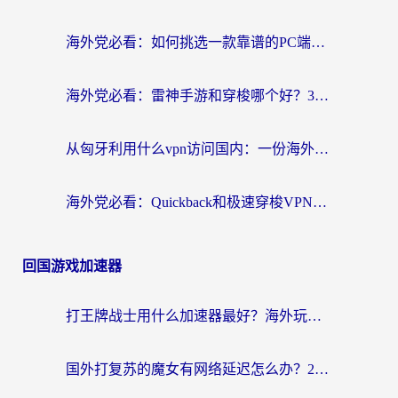
海外党必看：如何挑选一款靠谱的PC端VPN，让回国冲浪不再卡顿
海外党必看：雷神手游和穿梭哪个好？3步教你选对回国加速器（附实测对比）
从匈牙利用什么vpn访问国内：一份海外游子的网络归乡指南
海外党必看：Quickback和极速穿梭VPN好用吗？3步选对回国加速器实现无缝刷国内资源
回国游戏加速器
打王牌战士用什么加速器最好？海外玩家的终极选择指南
国外打复苏的魔女有网络延迟怎么办？2026海外玩家国服游戏加速全攻略