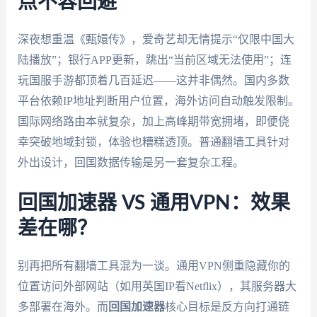
点不容回避
深夜想重温《甄嬛传》，爱奇艺却无情提示“仅限中国大
陆播放”；银行APP更新，跳出“当前区域无法使用”；连
玩国服手游都顶着几百延迟——这并非偶然。国内多数
平台依赖IP地址判断用户位置，海外访问自动触发限制。
国际网络路由本就复杂，加上高峰期带宽拥堵，即便侥
幸突破地域封锁，体验也糟糕透顶。普通翻墙工具针对
外出设计，回国数据传输是另一套复杂工程。
回国加速器 VS 通用VPN：效果
差在哪？
别再把所有翻墙工具混为一谈。通用VPN侧重隐藏你的
位置访问外部网站（如用英国IP看Netflix），其服务器大
多部署在海外。而
回国加速器
核心目标是反方向打通链