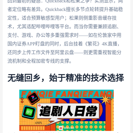
回到最初的疑惑：Quickback和松果之争？实测显示，两
者定位略有差异。Quickback擅长多节点轮转提升基础稳
定性，适合预算敏感型用户；松果则侧重影音缓存技
术，尤其适配哔哩哔哩等平台。而当你需要兼顾追剧、
支付、游戏、办公等多重强需求时——如在伦敦家中用
国内证券APP盯盘的同时，后台挂着《繁花》4K直播，
还同步上传工作文件至阿里云盘——则更需重视智能分
流机制和全程加密专线的支撑。
无缝回乡，始于精准的技术选择