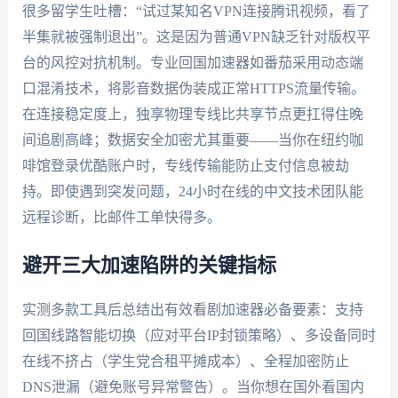
很多留学生吐槽：“试过某知名VPN连接腾讯视频，看了
半集就被强制退出”。这是因为普通VPN缺乏针对版权平
台的风控对抗机制。专业回国加速器如番茄采用动态端
口混淆技术，将影音数据伪装成正常HTTPS流量传输。
在连接稳定度上，独享物理专线比共享节点更扛得住晚
间追剧高峰；数据安全加密尤其重要——当你在纽约咖
啡馆登录优酷账户时，专线传输能防止支付信息被劫
持。即使遇到突发问题，24小时在线的中文技术团队能
远程诊断，比邮件工单快得多。
避开三大加速陷阱的关键指标
实测多款工具后总结出有效看剧加速器必备要素：支持
回国线路智能切换（应对平台IP封锁策略）、多设备同时
在线不挤占（学生党合租平摊成本）、全程加密防止
DNS泄漏（避免账号异常警告）。当你想在国外看国内