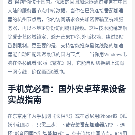
器“误判”你位于国内。优质的回国加速器通过部署在中国
大陆的服务器节点中转数据。当你在巴黎连接
番茄加速
器
的杭州节点后，你的访问请求会先加密传输至杭州服
务器，再以本地IP身份访问腾讯视频。这种技术能稳定解
除爱奇艺区域锁定、避开芒果TV海外版权墙、绕过B站
番剧限制。更重要的是，支持智能推荐最优线路的加速
器能自动匹配延迟最低的国内节点——当你用Windows电
脑在洛杉矶看4K版《繁花》时，它能自动切换到上海骨
干网专线，确保画面0缓冲。
手机党必看：国外安卓苹果设备
实战指南
在东京用华为手机刷《长相思》或在悉尼用iPhone追《狐
妖小红娘》，只需三步：下载安装
番茄加速器
APP → 选
择“影音回国”或“智能模式” → 点击连接中国节点。iOS用