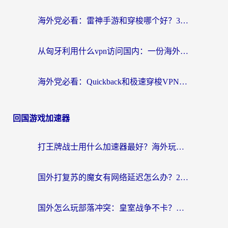
海外党必看：雷神手游和穿梭哪个好？3步教你选对回国加速器（附实测对比）
从匈牙利用什么vpn访问国内：一份海外游子的网络归乡指南
海外党必看：Quickback和极速穿梭VPN好用吗？3步选对回国加速器实现无缝刷国内资源
回国游戏加速器
打王牌战士用什么加速器最好？海外玩家的终极选择指南
国外打复苏的魔女有网络延迟怎么办？2026海外玩家国服游戏加速全攻略
国外怎么玩部落冲突：皇室战争不卡？海外玩家畅玩国服游戏终极指南