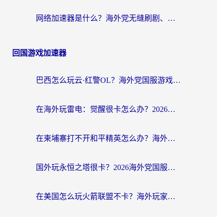
网络加速器是什么？海外党无缝刷剧、看NBA的实用指南
回国游戏加速器
巴西怎么玩云·红警OL？海外党国服游戏加速终极攻略（附非洲逆水寒&天下山海低延迟技巧）
在海外玩雷电：觉醒很卡怎么办？2026终极指南帮你告别延迟与卡顿
在柬埔寨打不开和平精英怎么办？海外党必看的国服游戏加速终极指南
国外玩永恒之塔很卡？2026海外党国服游戏加速器终极指南（附街头篮球坦克世界实测）
在美国怎么玩火箭联盟不卡？海外玩家国服游戏加速终极指南（附明日方舟美版王者荣耀优化技巧）