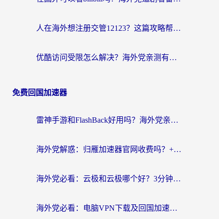
人在海外想注册交管12123？这篇攻略帮你搞定（附回国加速神器）
优酷访问受限怎么解决？海外党亲测有效的回国加速方案
免费回国加速器
雷神手游和FlashBack好用吗？海外党亲测指南，避开破解版坑轻松访问国内资源
海外党解惑：归雁加速器官网收费吗？+3个回国加速问题的真实答案
海外党必看：云极和云极哪个好？3分钟选对回国加速器，无缝访问国内资源
海外党必看：电脑VPN下载及回国加速器选择指南——无缝访问国内资源不再难