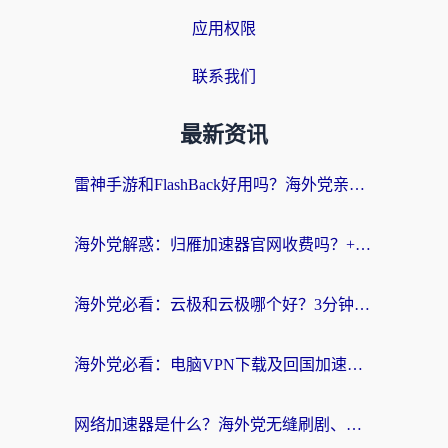
应用权限
联系我们
最新资讯
雷神手游和FlashBack好用吗？海外党亲测指南，避开破解版坑轻松访问国内资源
海外党解惑：归雁加速器官网收费吗？+3个回国加速问题的真实答案
海外党必看：云极和云极哪个好？3分钟选对回国加速器，无缝访问国内资源
海外党必看：电脑VPN下载及回国加速器选择指南——无缝访问国内资源不再难
网络加速器是什么？海外党无缝刷剧、看NBA的实用指南