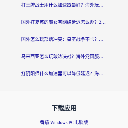
打王牌战士用什么加速器最好？海外玩家的终极选择指南
国外打复苏的魔女有网络延迟怎么办？2026海外玩家国服游戏加速全攻略
国外怎么玩部落冲突：皇室战争不卡？海外玩家畅玩国服游戏终极指南
马来西亚怎么玩敢达决战？海外党国服游戏加速避坑指南（附实测推荐）
打阴阳师什么加速器可以降低延迟？海外玩家的真实困境与破局
下载应用
番茄 Windows PC电脑版