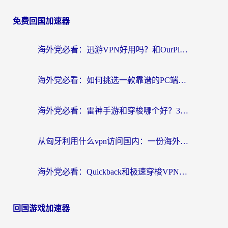
免费回国加速器
海外党必看：迅游VPN好用吗？和OurPlay VPN对比哪个回国效果更好？附真实体验测评
海外党必看：如何挑选一款靠谱的PC端VPN，让回国冲浪不再卡顿
海外党必看：雷神手游和穿梭哪个好？3步教你选对回国加速器（附实测对比）
从匈牙利用什么vpn访问国内：一份海外游子的网络归乡指南
海外党必看：Quickback和极速穿梭VPN好用吗？3步选对回国加速器实现无缝刷国内资源
回国游戏加速器