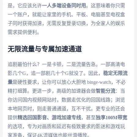
是，它应该允许
一人多端设备同时用
。这意味着你只需
一个账户，就能让家里的手机、平板、电脑甚至电视盒
子同时获得加速，无需反复登录切换，为全家人的娱乐
需求提供便利。
无限流量与专属加速通道
追剧最怕什么？一是卡顿，二是流量告急。一部高清电
影几个G，追一部剧几十个G就没了。因此，
稳定无限流
量
是硬性要求，让你可以放心大胆地 binge-watch，不必
精打细算。更进一步，高级的加速器会做
智能分流
：当
你访问国内视频网站时，数据走优化的回国线路；浏览
本地网页时，则走普通通道，互不干扰。更专业的还会
提供
精选回国影音、游戏加速专线
，甚至
独享100M带宽
的选项，专为对画质和延迟有极致要求的影迷和游戏玩
家准备，保证4K流媒体也能丝滑播放。