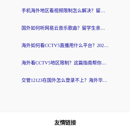
手机海外地区看视频限制怎么解决？留学生亲测有效的回国加速器指南
国外如何听网易云音乐歌曲？留学生亲测有效的回国加速方案
海外如何看CCTV5直播用什么平台？2026最新指南：看欧洲杯、中超、奥运不再卡
海外看CCTV5地区限制？这篇指南帮你流畅看欧洲杯、NBA还听中文解说
交管12123在国外怎么登录不上？海外华人必看的回国加速器选择指南
友情链接