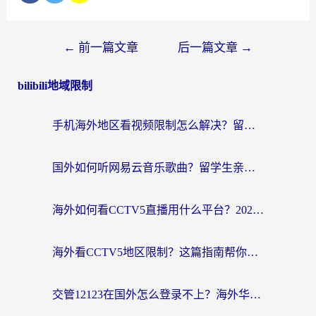
←
前一篇文章
后一篇文章
→
bilibili地域限制
手机海外地区看视频限制怎么解决？留学生亲测有效的回国加速器指南
国外如何听网易云音乐歌曲？留学生亲测有效的回国加速方案
海外如何看CCTV5直播用什么平台？2026最新指南：看欧洲杯、中超、奥运不再卡
海外看CCTV5地区限制？这篇指南帮你流畅看欧洲杯、NBA还听中文解说
交管12123在国外怎么登录不上？海外华人必看的回国加速器选择指南