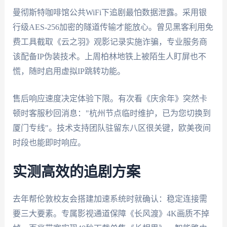
曼彻斯特咖啡馆公共WiFi下追剧最怕数据泄露。采用银
行级AES-256加密的隧道传输才能放心。曾见黑客利用免
费工具截取《云之羽》观影记录实施诈骗，专业服务商
该配备IP伪装技术。上周柏林地铁上被陌生人盯屏也不
慌，随时启用虚拟IP跳转功能。
售后响应速度决定体验下限。有次看《庆余年》突然卡
顿时客服秒回消息："杭州节点临时维护，已为您切换到
厦门专线"。技术支持团队驻留东八区很关键，欧美夜间
时段也能即时响应。
实测高效的追剧方案
去年帮伦敦校友会搭建加速系统时就确认：稳定连接需
要三大要素。专属影视通道保障《长风渡》4K画质不掉