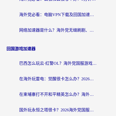
海外党必看：电脑VPN下载及回国加速器选择指南——无缝访问国内资源不再难
网络加速器是什么？海外党无缝刷剧、看NBA的实用指南
回国游戏加速器
巴西怎么玩云·红警OL？海外党国服游戏加速终极攻略（附非洲逆水寒&天下山海低延迟技巧）
在海外玩雷电：觉醒很卡怎么办？2026终极指南帮你告别延迟与卡顿
在柬埔寨打不开和平精英怎么办？海外党必看的国服游戏加速终极指南
国外玩永恒之塔很卡？2026海外党国服游戏加速器终极指南（附街头篮球坦克世界实测）