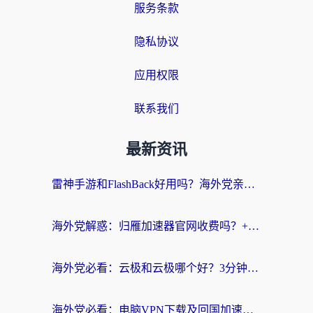
服务条款
隐私协议
应用权限
联系我们
最新资讯
雷神手游和FlashBack好用吗？海外党亲测指南，避开破解版坑轻松访问国内资源
海外党解惑：归雁加速器官网收费吗？+3个回国加速问题的真实答案
海外党必看：云极和云极哪个好？3分钟选对回国加速器，无缝访问国内资源
海外党必看：电脑VPN下载及回国加速器选择指南——无缝访问国内资源不再难