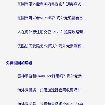
在国外怎么能看国内电视剧？别再踩坑！这篇给你真实解决方案
在国外可以看bilibili吗？海外党追剧看番的终极解决方案来了
人在海外想注册交管12123？这篇攻略帮你搞定（附回国加速神器）
优酷访问受限怎么解决？海外党亲测有效的回国加速方案
免费回国加速器
雷神手游和FlashBack好用吗？海外党亲测指南，避开破解版坑轻松访问国内资源
海外党解惑：归雁加速器官网收费吗？+3个回国加速问题的真实答案
海外党必看：云极和云极哪个好？3分钟选对回国加速器，无缝访问国内资源