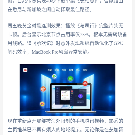
帧，百兆带宽实现40秒下载单集《长相思》，智能路由
在悉尼与新加坡之间自动择取最佳路径。
周五晚黄金时段连测效果：播放《与凤行》完整片头无
卡顿。后台显示北京节点占用率仅73%，根本无需转跳备
用线路。追《承欢记》时意外发现系统自动优化了GPU
解码效率，MacBook Pro风扇异常安静。
现在重新点开那部被海外限制的手机腾讯视频，熟悉的
主页推荐已不再有烦人的地域提示。无论你是在芝加哥