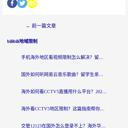
←
前一篇文章
bilibili地域限制
手机海外地区看视频限制怎么解决？留学生亲测有效的回国加速器指南
国外如何听网易云音乐歌曲？留学生亲测有效的回国加速方案
海外如何看CCTV5直播用什么平台？2026最新指南：看欧洲杯、中超、奥运不再卡
海外看CCTV5地区限制？这篇指南帮你流畅看欧洲杯、NBA还听中文解说
交管12123在国外怎么登录不上？海外华人必看的回国加速器选择指南