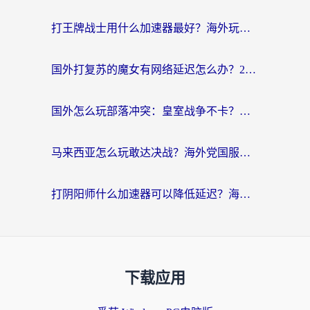
打王牌战士用什么加速器最好？海外玩家的终极选择指南
国外打复苏的魔女有网络延迟怎么办？2026海外玩家国服游戏加速全攻略
国外怎么玩部落冲突：皇室战争不卡？海外玩家畅玩国服游戏终极指南
马来西亚怎么玩敢达决战？海外党国服游戏加速避坑指南（附实测推荐）
打阴阳师什么加速器可以降低延迟？海外玩家的真实困境与破局
下载应用