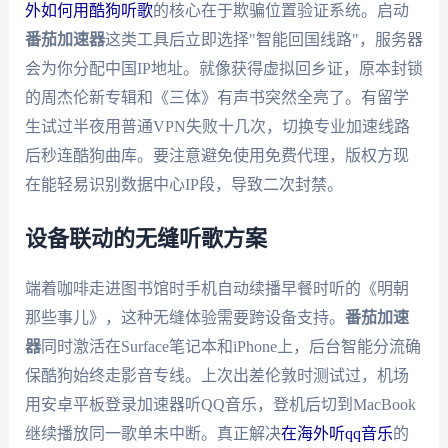
外如何用酷狗听歌
的核心在于欺骗位置验证系统。启动
番茄加速器
这类工具后立即选择"智能回国线路"，服务器
会为你分配中国IP地址。就像获得虚拟回乡证，原本封锁
的周杰伦新专辑和《三体》有声书突然全亮了。有留学
生试过半夜用普通VPN失败十几次，切换专业加速线路
后秒连酷狗曲库。要注意避免使用免费代理，版权方现
在能轻易识别数据中心IP段，导致二次封禁。
设备联动的无缝听歌方案
端着咖啡走进图书馆时手机自动续播早餐时听的《明朝
那些事儿》，这种无缝体验需要跨设备支持。
番茄加速
器
同时激活在Surface笔记本和iPhone上，后台智能分流确
保酷狗始终走影音专线。上次出差伦敦时测试过，机场
用安卓平板登录加速器听QQ音乐，登机后切到MacBook
继续播放同一歌单未中断。真正解决
在海外听qq音乐
的