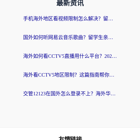
最新资讯
手机海外地区看视频限制怎么解决？留学生亲测有效的回国加速器指南
国外如何听网易云音乐歌曲？留学生亲测有效的回国加速方案
海外如何看CCTV5直播用什么平台？2026最新指南：看欧洲杯、中超、奥运不再卡
海外看CCTV5地区限制？这篇指南帮你流畅看欧洲杯、NBA还听中文解说
交管12123在国外怎么登录不上？海外华人必看的回国加速器选择指南
友情链接