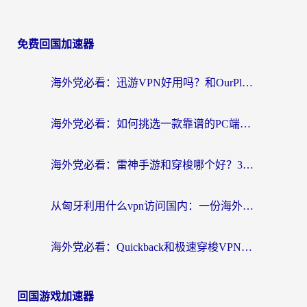
免费回国加速器
海外党必看：迅游VPN好用吗？和OurPlay VPN对比哪个回国效果更好？附真实体验测评
海外党必看：如何挑选一款靠谱的PC端VPN，让回国冲浪不再卡顿
海外党必看：雷神手游和穿梭哪个好？3步教你选对回国加速器（附实测对比）
从匈牙利用什么vpn访问国内：一份海外游子的网络归乡指南
海外党必看：Quickback和极速穿梭VPN好用吗？3步选对回国加速器实现无缝刷国内资源
回国游戏加速器