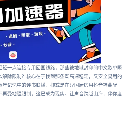
轻轻一点连接专用回国线路，那些被地域封印的中文歌单瞬
么解除限制？核心在于找到那条既高速稳定，又安全易用的
童年记忆中的评书联播，抑或是在异国厨房用抖音神曲配
不再受地理限制，这已成为现实。让声音跨越山海，伴你度