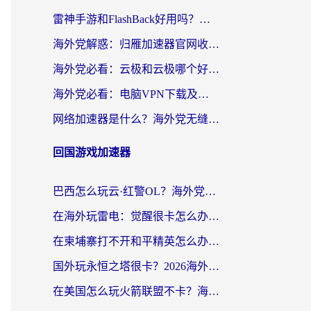
雷神手游和FlashBack好用吗？海外党亲测指南，避开破解版坑轻松访问国内资源
海外党解惑：归雁加速器官网收费吗？+3个回国加速问题的真实答案
海外党必看：云极和云极哪个好？3分钟选对回国加速器，无缝访问国内资源
海外党必看：电脑VPN下载及回国加速器选择指南——无缝访问国内资源不再难
网络加速器是什么？海外党无缝刷剧、看NBA的实用指南
回国游戏加速器
巴西怎么玩云·红警OL？海外党国服游戏加速终极攻略（附非洲逆水寒&天下山海低延迟技巧）
在海外玩雷电：觉醒很卡怎么办？2026终极指南帮你告别延迟与卡顿
在柬埔寨打不开和平精英怎么办？海外党必看的国服游戏加速终极指南
国外玩永恒之塔很卡？2026海外党国服游戏加速器终极指南（附街头篮球坦克世界实测）
在美国怎么玩火箭联盟不卡？海外玩家国服游戏加速终极指南（附明日方舟美版王者荣耀优化技巧）