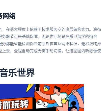
务网络
务，在很大程度上依赖于技术服务商的底层架构实力。遍布
服务器节点是基础保障。无论你此刻是在悉尼留学的宿舍
服务都能智能检测你当前所处位置及网络状况，毫秒级响应
径上去，全程自动完成无需手动切换，让连回国内听歌像使
音乐世界