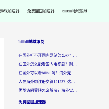
游戏加速器
免费回国加速器
bilibili地域限制
bilibili地域限制
在国外打不开国内网站怎么办？海外华人亲测的回国加速器选择指南
在国外怎么能看国内电视剧？别再踩坑！这篇给你真实解决方案
在国外可以看bilibili吗？海外党追剧看番的终极解决方案来了
人在海外想注册交管12123？这篇攻略帮你搞定（附回国加速神器）
优酷访问受限怎么解决？海外党亲测有效的回国加速方案
免费回国加速器