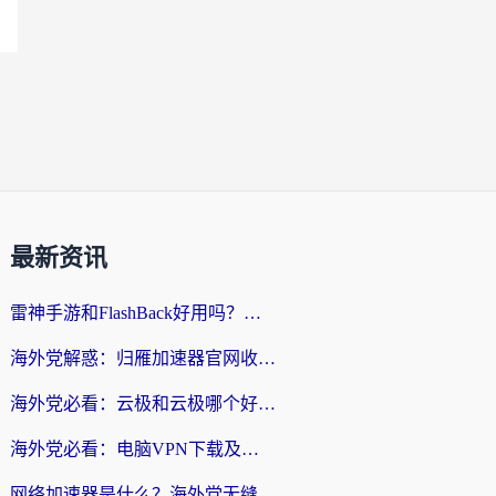
最新资讯
雷神手游和FlashBack好用吗？海外党亲测指南，避开破解版坑轻松访问国内资源
海外党解惑：归雁加速器官网收费吗？+3个回国加速问题的真实答案
海外党必看：云极和云极哪个好？3分钟选对回国加速器，无缝访问国内资源
海外党必看：电脑VPN下载及回国加速器选择指南——无缝访问国内资源不再难
网络加速器是什么？海外党无缝刷剧、看NBA的实用指南