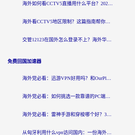
海外如何看CCTV5直播用什么平台？2026最新指南：看欧洲杯、中超、奥运不再卡
海外看CCTV5地区限制？这篇指南帮你流畅看欧洲杯、NBA还听中文解说
交管12123在国外怎么登录不上？海外华人必看的回国加速器选择指南
免费回国加速器
海外党必看：迅游VPN好用吗？和OurPlay VPN对比哪个回国效果更好？附真实体验测评
海外党必看：如何挑选一款靠谱的PC端VPN，让回国冲浪不再卡顿
海外党必看：雷神手游和穿梭哪个好？3步教你选对回国加速器（附实测对比）
从匈牙利用什么vpn访问国内：一份海外游子的网络归乡指南