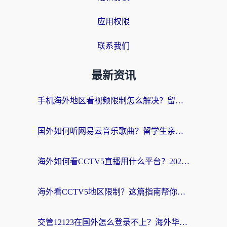
应用权限
联系我们
最新资讯
手机海外地区看视频限制怎么解决？留学生亲测有效的回国加速器指南
国外如何听网易云音乐歌曲？留学生亲测有效的回国加速方案
海外如何看CCTV5直播用什么平台？2026最新指南：看欧洲杯、中超、奥运不再卡
海外看CCTV5地区限制？这篇指南帮你流畅看欧洲杯、NBA还听中文解说
交管12123在国外怎么登录不上？海外华人必看的回国加速器选择指南