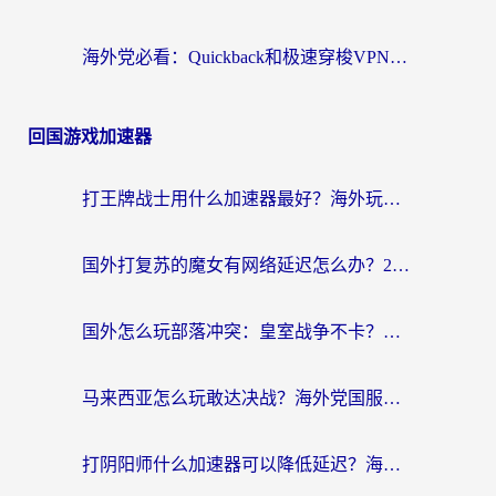
海外党必看：Quickback和极速穿梭VPN好用吗？3步选对回国加速器实现无缝刷国内资源
回国游戏加速器
打王牌战士用什么加速器最好？海外玩家的终极选择指南
国外打复苏的魔女有网络延迟怎么办？2026海外玩家国服游戏加速全攻略
国外怎么玩部落冲突：皇室战争不卡？海外玩家畅玩国服游戏终极指南
马来西亚怎么玩敢达决战？海外党国服游戏加速避坑指南（附实测推荐）
打阴阳师什么加速器可以降低延迟？海外玩家的真实困境与破局