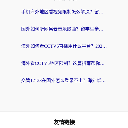
手机海外地区看视频限制怎么解决？留学生亲测有效的回国加速器指南
国外如何听网易云音乐歌曲？留学生亲测有效的回国加速方案
海外如何看CCTV5直播用什么平台？2026最新指南：看欧洲杯、中超、奥运不再卡
海外看CCTV5地区限制？这篇指南帮你流畅看欧洲杯、NBA还听中文解说
交管12123在国外怎么登录不上？海外华人必看的回国加速器选择指南
友情链接