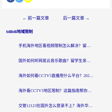
←
前一篇文章
后一篇文章
→
bilibili地域限制
手机海外地区看视频限制怎么解决？留学生亲测有效的回国加速器指南
国外如何听网易云音乐歌曲？留学生亲测有效的回国加速方案
海外如何看CCTV5直播用什么平台？2026最新指南：看欧洲杯、中超、奥运不再卡
海外看CCTV5地区限制？这篇指南帮你流畅看欧洲杯、NBA还听中文解说
交管12123在国外怎么登录不上？海外华人必看的回国加速器选择指南