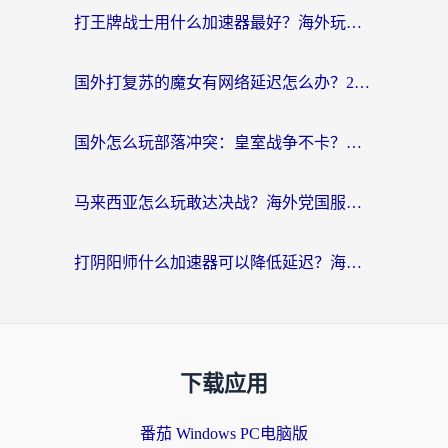
打王牌战士用什么加速器最好？海外玩家的终极选择指南
国外打复苏的魔女有网络延迟怎么办？2026海外玩家国服游戏加速全攻略
国外怎么玩部落冲突：皇室战争不卡？海外玩家畅玩国服游戏终极指南
马来西亚怎么玩敢达决战？海外党国服游戏加速避坑指南（附实测推荐）
打阴阳师什么加速器可以降低延迟？海外玩家的真实困境与破局
下载应用
番茄 Windows PC电脑版