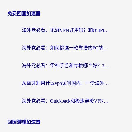
免费回国加速器
海外党必看：迅游VPN好用吗？和OurPlay VPN对比哪个回国效果更好？附真实体验测评
海外党必看：如何挑选一款靠谱的PC端VPN，让回国冲浪不再卡顿
海外党必看：雷神手游和穿梭哪个好？3步教你选对回国加速器（附实测对比）
从匈牙利用什么vpn访问国内：一份海外游子的网络归乡指南
海外党必看：Quickback和极速穿梭VPN好用吗？3步选对回国加速器实现无缝刷国内资源
回国游戏加速器