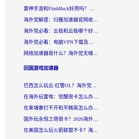
雷神手游和FlashBack好用吗？海外党亲测指南，避开破解版坑轻松访问国内资源
海外党解惑：归雁加速器官网收费吗？+3个回国加速问题的真实答案
海外党必看：云极和云极哪个好？3分钟选对回国加速器，无缝访问国内资源
海外党必看：电脑VPN下载及回国加速器选择指南——无缝访问国内资源不再难
网络加速器是什么？海外党无缝刷剧、看NBA的实用指南
回国游戏加速器
巴西怎么玩云·红警OL？海外党国服游戏加速终极攻略（附非洲逆水寒&天下山海低延迟技巧）
在海外玩雷电：觉醒很卡怎么办？2026终极指南帮你告别延迟与卡顿
在柬埔寨打不开和平精英怎么办？海外党必看的国服游戏加速终极指南
国外玩永恒之塔很卡？2026海外党国服游戏加速器终极指南（附街头篮球坦克世界实测）
在美国怎么玩火箭联盟不卡？海外玩家国服游戏加速终极指南（附明日方舟美版王者荣耀优化技巧）