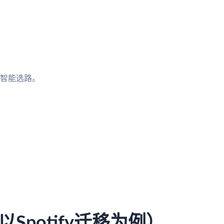
立智能选路。
potify迁移为例）