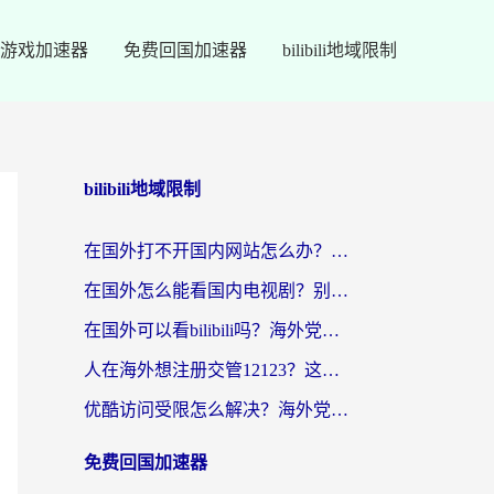
游戏加速器
免费回国加速器
bilibili地域限制
bilibili地域限制
在国外打不开国内网站怎么办？海外华人亲测的回国加速器选择指南
在国外怎么能看国内电视剧？别再踩坑！这篇给你真实解决方案
在国外可以看bilibili吗？海外党追剧看番的终极解决方案来了
人在海外想注册交管12123？这篇攻略帮你搞定（附回国加速神器）
优酷访问受限怎么解决？海外党亲测有效的回国加速方案
免费回国加速器