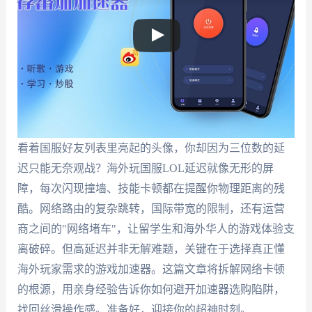
看着国服好友列表里亮起的头像，你却因为三位数的延
迟只能无奈观战？海外玩国服LOL延迟就像无形的屏
障，每次闪现撞墙、技能卡顿都在提醒你物理距离的残
酷。网络路由的复杂跳转，国际带宽的限制，还有运营
商之间的"网络堵车"，让留学生和海外华人的游戏体验支
离破碎。但高延迟并非无解难题，关键在于选择真正懂
海外玩家需求的游戏加速器。这篇文章将拆解网络卡顿
的根源，用亲身经验告诉你如何避开加速器选购陷阱，
找回丝滑操作感。准备好，迎接你的超神时刻。