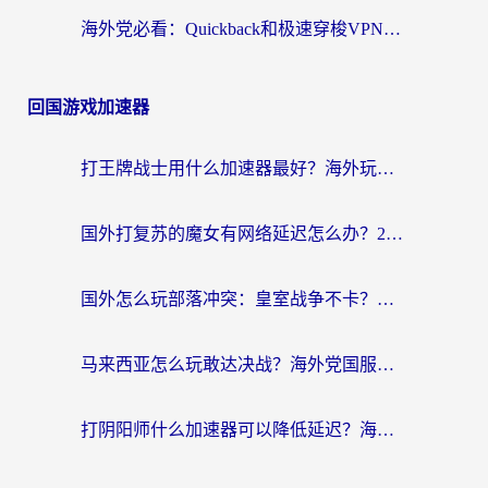
海外党必看：Quickback和极速穿梭VPN好用吗？3步选对回国加速器实现无缝刷国内资源
回国游戏加速器
打王牌战士用什么加速器最好？海外玩家的终极选择指南
国外打复苏的魔女有网络延迟怎么办？2026海外玩家国服游戏加速全攻略
国外怎么玩部落冲突：皇室战争不卡？海外玩家畅玩国服游戏终极指南
马来西亚怎么玩敢达决战？海外党国服游戏加速避坑指南（附实测推荐）
打阴阳师什么加速器可以降低延迟？海外玩家的真实困境与破局