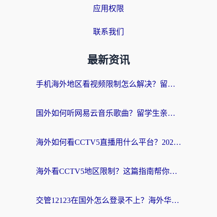
应用权限
联系我们
最新资讯
手机海外地区看视频限制怎么解决？留学生亲测有效的回国加速器指南
国外如何听网易云音乐歌曲？留学生亲测有效的回国加速方案
海外如何看CCTV5直播用什么平台？2026最新指南：看欧洲杯、中超、奥运不再卡
海外看CCTV5地区限制？这篇指南帮你流畅看欧洲杯、NBA还听中文解说
交管12123在国外怎么登录不上？海外华人必看的回国加速器选择指南