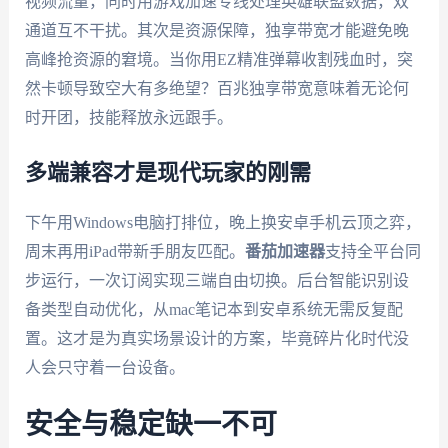
视频流量，同时用游戏加速专线处理英雄联盟数据，双
通道互不干扰。其次是资源保障，独享带宽才能避免晚
高峰抢资源的窘境。当你用EZ精准弹幕收割残血时，突
然卡顿导致空大有多绝望？百兆独享带宽意味着无论何
时开团，技能释放永远跟手。
多端兼容才是现代玩家的刚需
下午用Windows电脑打排位，晚上换安卓手机云顶之弈，
周末再用iPad带新手朋友匹配。
番茄加速器
支持全平台同
步运行，一次订阅实现三端自由切换。后台智能识别设
备类型自动优化，从mac笔记本到安卓系统无需反复配
置。这才是为真实场景设计的方案，毕竟碎片化时代没
人会只守着一台设备。
安全与稳定缺一不可