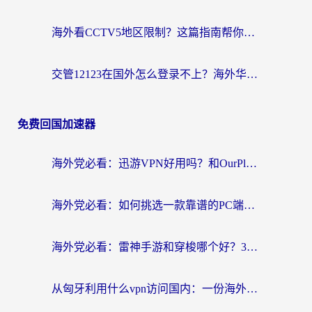
海外看CCTV5地区限制？这篇指南帮你流畅看欧洲杯、NBA还听中文解说
交管12123在国外怎么登录不上？海外华人必看的回国加速器选择指南
免费回国加速器
海外党必看：迅游VPN好用吗？和OurPlay VPN对比哪个回国效果更好？附真实体验测评
海外党必看：如何挑选一款靠谱的PC端VPN，让回国冲浪不再卡顿
海外党必看：雷神手游和穿梭哪个好？3步教你选对回国加速器（附实测对比）
从匈牙利用什么vpn访问国内：一份海外游子的网络归乡指南