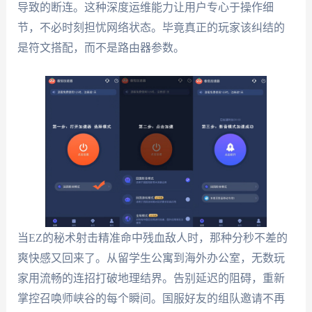
导致的断连。这种深度运维能力让用户专心于操作细
节，不必时刻担忧网络状态。毕竟真正的玩家该纠结的
是符文搭配，而不是路由器参数。
当EZ的秘术射击精准命中残血敌人时，那种分秒不差的
爽快感又回来了。从留学生公寓到海外办公室，无数玩
家用流畅的连招打破地理结界。告别延迟的阻碍，重新
掌控召唤师峡谷的每个瞬间。国服好友的组队邀请不再