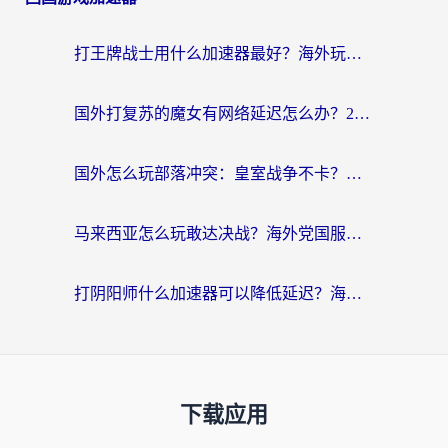
打王牌战士用什么加速器最好？海外玩家的终极选择指南
国外打复苏的魔女有网络延迟怎么办？2026海外玩家国服游戏加速全攻略
国外怎么玩部落冲突：皇室战争不卡？海外玩家畅玩国服游戏终极指南
马来西亚怎么玩敢达决战？海外党国服游戏加速避坑指南（附实测推荐）
打阴阳师什么加速器可以降低延迟？海外玩家的真实困境与破局
下载应用