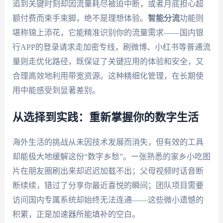
追到关键时刻却因流量耗尽被迫中断，或者月底担心超
额付费而束手束脚，绝不是理想体验。
智能分流
功能则
堪称锦上添花，它能精准识别你的流量需求——国内银
行APP的登录请求走加密专线，刷微博、小红书等普通流
量则走优化路径，既保证了关键应用的体验和安全，又
合理高效地利用带宽资源。这种精细化管理，在长期使
用中能感受到显著差别。
从选择到实践：重新掌握你的数字生活
海外生活的挑战从未因技术发展而消失，但有效的工具
却能极大地缓解这份“数字乡愁”。一张熟悉的家乡小吃图
片在朋友圈刷出来却迟迟加载不出；父母视频时话音断
断续续，错过了分享你最近喜悦的瞬间；团队项目需要
访问国内专属系统却始终无法连通——这些微小遗憾的
积累，正是加速器所能填补的空白。