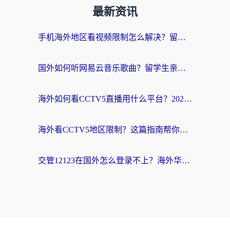
最新资讯
手机海外地区看视频限制怎么解决？留学生亲测有效的回国加速器指南
国外如何听网易云音乐歌曲？留学生亲测有效的回国加速方案
海外如何看CCTV5直播用什么平台？2026最新指南：看欧洲杯、中超、奥运不再卡
海外看CCTV5地区限制？这篇指南帮你流畅看欧洲杯、NBA还听中文解说
交管12123在国外怎么登录不上？海外华人必看的回国加速器选择指南