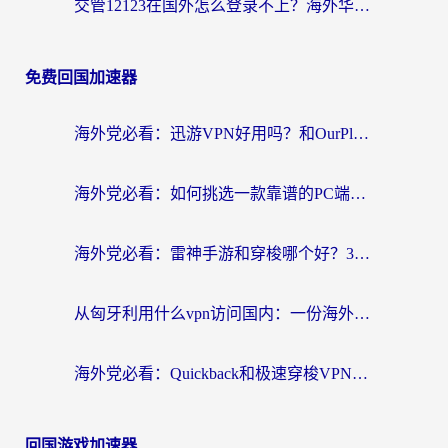
交管12123在国外怎么登录不上？海外华人必看的回国加速器选择指南
免费回国加速器
海外党必看：迅游VPN好用吗？和OurPlay VPN对比哪个回国效果更好？附真实体验测评
海外党必看：如何挑选一款靠谱的PC端VPN，让回国冲浪不再卡顿
海外党必看：雷神手游和穿梭哪个好？3步教你选对回国加速器（附实测对比）
从匈牙利用什么vpn访问国内：一份海外游子的网络归乡指南
海外党必看：Quickback和极速穿梭VPN好用吗？3步选对回国加速器实现无缝刷国内资源
回国游戏加速器