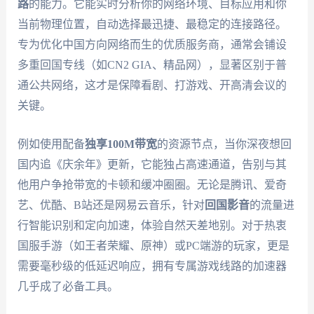
路
的能力。它能实时分析你的网络环境、目标应用和你
当前物理位置，自动选择最迅捷、最稳定的连接路径。
专为优化中国方向网络而生的优质服务商，通常会铺设
多重回国专线（如CN2 GIA、精品网），显著区别于普
通公共网络，这才是保障看剧、打游戏、开高清会议的
关键。
例如使用配备
独享100M带宽
的资源节点，当你深夜想回
国内追《庆余年》更新，它能独占高速通道，告别与其
他用户争抢带宽的卡顿和缓冲圈圈。无论是腾讯、爱奇
艺、优酷、B站还是网易云音乐，针对
回国影音
的流量进
行智能识别和定向加速，体验自然天差地别。对于热衷
国服手游（如王者荣耀、原神）或PC端游的玩家，更是
需要毫秒级的低延迟响应，拥有专属游戏线路的加速器
几乎成了必备工具。