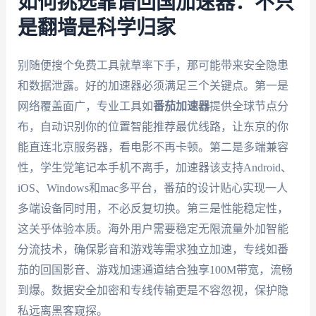
如何挑选靠谱回国加速器：不只
是翻墙是科学归家
别随便搜个免费工具就草率下手，那可能带来安全隐患
和数据泄露。好的加速器必须满足三个关键点。第一是
网络覆盖面广，专业工具如
番茄加速器
提供全球节点分
布，自动识别你的位置智能推荐最优线路，让东京的你
能直连北京服务器，看电影不再卡顿。第二是多端兼容
性，学生党笔记本手机不离手，加速器该支持Android、
iOS、Windows和mac多平台，番茄的设计贴心实现一人
多端设备同时用，不必反复切换。第三是性能稳定性，
这关乎体验本质。海外用户需要稳定无限流量外加智能
分流技术，确保影音和游戏等需求独立加速，专线如番
茄的回国影音、游戏加速通道结合独享100M带宽，流畅
到爆。数据安全加密和专线传输更是不容忽视，保护隐
私远离黑客窥探。