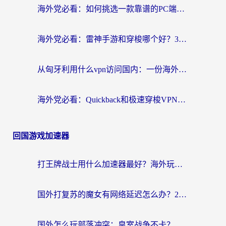
海外党必看：如何挑选一款靠谱的PC端VPN，让回国冲浪不再卡顿
海外党必看：雷神手游和穿梭哪个好？3步教你选对回国加速器（附实测对比）
从匈牙利用什么vpn访问国内：一份海外游子的网络归乡指南
海外党必看：Quickback和极速穿梭VPN好用吗？3步选对回国加速器实现无缝刷国内资源
回国游戏加速器
打王牌战士用什么加速器最好？海外玩家的终极选择指南
国外打复苏的魔女有网络延迟怎么办？2026海外玩家国服游戏加速全攻略
国外怎么玩部落冲突：皇室战争不卡？海外玩家畅玩国服游戏终极指南