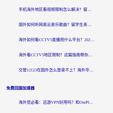
手机海外地区看视频限制怎么解决？留学生亲测有效的回国加速器指南
国外如何听网易云音乐歌曲？留学生亲测有效的回国加速方案
海外如何看CCTV5直播用什么平台？2026最新指南：看欧洲杯、中超、奥运不再卡
海外看CCTV5地区限制？这篇指南帮你流畅看欧洲杯、NBA还听中文解说
交管12123在国外怎么登录不上？海外华人必看的回国加速器选择指南
免费回国加速器
海外党必看：迅游VPN好用吗？和OurPlay VPN对比哪个回国效果更好？附真实体验测评