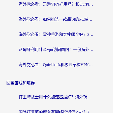
海外党必看：迅游VPN好用吗？和OurPlay VPN对比哪个回国效果更好？附真实体验测评
海外党必看：如何挑选一款靠谱的PC端VPN，让回国冲浪不再卡顿
海外党必看：雷神手游和穿梭哪个好？3步教你选对回国加速器（附实测对比）
从匈牙利用什么vpn访问国内：一份海外游子的网络归乡指南
海外党必看：Quickback和极速穿梭VPN好用吗？3步选对回国加速器实现无缝刷国内资源
回国游戏加速器
打王牌战士用什么加速器最好？海外玩家的终极选择指南
国外打复苏的魔女有网络延迟怎么办？2026海外玩家国服游戏加速全攻略