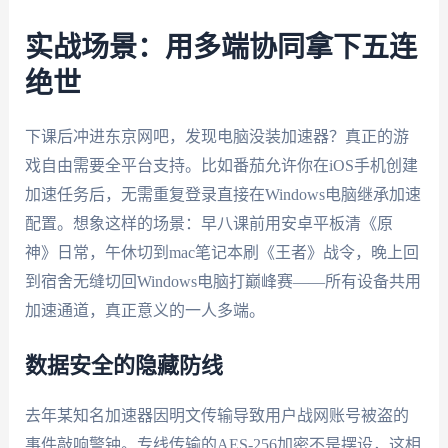
实战场景：用多端协同拿下五连
绝世
下课后冲进东京网吧，发现电脑没装加速器？真正的游
戏自由需要全平台支持。比如番茄允许你在iOS手机创建
加速任务后，无需重复登录直接在Windows电脑继承加速
配置。想象这样的场景：早八课前用安卓平板清《原
神》日常，午休切到mac笔记本刷《王者》战令，晚上回
到宿舍无缝切回Windows电脑打巅峰赛——所有设备共用
加速通道，真正意义的一人多端。
数据安全的隐藏防线
去年某知名加速器因明文传输导致用户战网账号被盗的
事件敲响警钟。专线传输的AES-256加密不是摆设，这相