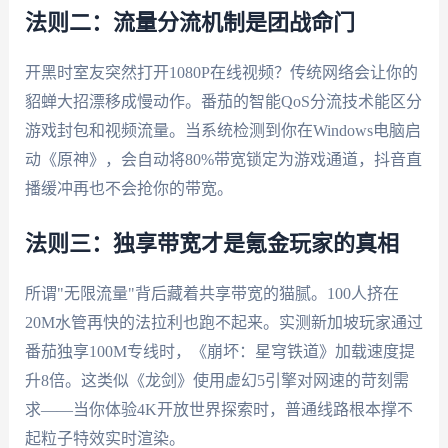
法则二：流量分流机制是团战命门
开黑时室友突然打开1080P在线视频？传统网络会让你的
貂蝉大招漂移成慢动作。番茄的智能QoS分流技术能区分
游戏封包和视频流量。当系统检测到你在Windows电脑启
动《原神》，会自动将80%带宽锁定为游戏通道，抖音直
播缓冲再也不会抢你的带宽。
法则三：独享带宽才是氪金玩家的真相
所谓"无限流量"背后藏着共享带宽的猫腻。100人挤在
20M水管再快的法拉利也跑不起来。实测新加坡玩家通过
番茄独享100M专线时，《崩坏：星穹铁道》加载速度提
升8倍。这类似《龙剑》使用虚幻5引擎对网速的苛刻需
求——当你体验4K开放世界探索时，普通线路根本撑不
起粒子特效实时渲染。