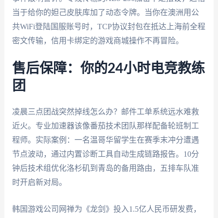
当于给你的妲己皮肤库加了动态令牌。当你在澳洲用公
共WiFi登陆国服账号时，TCP协议封包在抵达上海前全程
密文传输，信用卡绑定的游戏商城操作不再冒险。
售后保障：你的24小时电竞教练
团
凌晨三点团战突然掉线怎么办？邮件工单系统远水难救
近火。专业加速器该像番茄技术团队那样配备轮班制工
程师。实际案例：一名温哥华留学生在赛季末冲分遭遇
节点波动，通过内置诊断工具自动生成链路报告。10分
钟后技术组优化洛杉矶到青岛的备用路由，五排车队准
时开启新对局。
韩国游戏公司网禅为《龙剑》投入1.5亿人民币研发费，