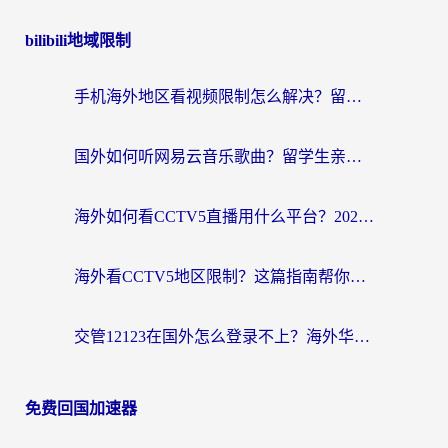
bilibili地域限制
手机海外地区看视频限制怎么解决？留学生亲测有效的回国加速器指南
国外如何听网易云音乐歌曲？留学生亲测有效的回国加速方案
海外如何看CCTV5直播用什么平台？2026最新指南：看欧洲杯、中超、奥运不再卡
海外看CCTV5地区限制？这篇指南帮你流畅看欧洲杯、NBA还听中文解说
交管12123在国外怎么登录不上？海外华人必看的回国加速器选择指南
免费回国加速器