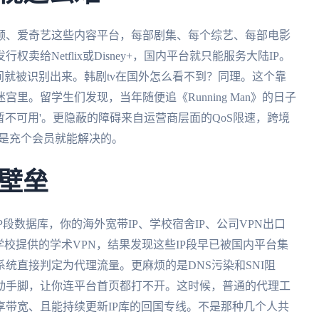
频、爱奇艺这些内容平台，每部剧集、每个综艺、每部电影
给Netflix或Disney+，国内平台就只能服务大陆IP。
间就被识别出来。韩剧tv在国外怎么看不到？同理。这个靠
里。留学生们发现，当年随便追《Running Man》的日子
暂不可用'。更隐蔽的障碍来自运营商层面的QoS限速，跨境
这不是充个会员就能解决的。
壁垒
P段数据库，你的海外宽带IP、学校宿舍IP、公司VPN出口
学校提供的学术VPN，结果发现这些IP段早已被国内平台集
统直接判定为代理流量。更麻烦的是DNS污染和SNI阻
动手脚，让你连平台首页都打不开。这时候，普通的代理工
带宽、且能持续更新IP库的回国专线。不是那种几个人共