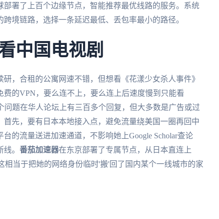
球部署了上百个边缘节点，智能推荐最优线路的服务。系统
的跨境链路，选择一条延迟最低、丢包率最小的路径。
看中国电视剧
读研，合租的公寓网速不错，但想看《花漾少女杀人事件》
免费的VPN，要么连不上，要么连上后速度慢到只能看
这个问题在华人论坛上有三百多个回复，但大多数是广告或过
：首先，要有日本本地接入点，避免流量绕美国一圈再回中
量送进加速通道，不影响她上Google Scholar查论
断线。
番茄加速器
在东京部署了专属节点，从日本直连上
。这相当于把她的网络身份临时'搬'回了国内某个一线城市的家