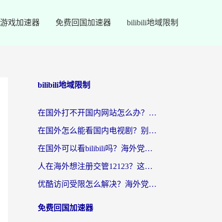
游戏加速器
免费回国加速器
bilibili地域限制
bilibili地域限制
在国外打不开国内网站怎么办？海外华人亲测的回国加速器选择指南
在国外怎么能看国内电视剧？别再踩坑！这篇给你真实解决方案
在国外可以看bilibili吗？海外党追剧看番的终极解决方案来了
人在海外想注册交管12123？这篇攻略帮你搞定（附回国加速神器）
优酷访问受限怎么解决？海外党亲测有效的回国加速方案
免费回国加速器