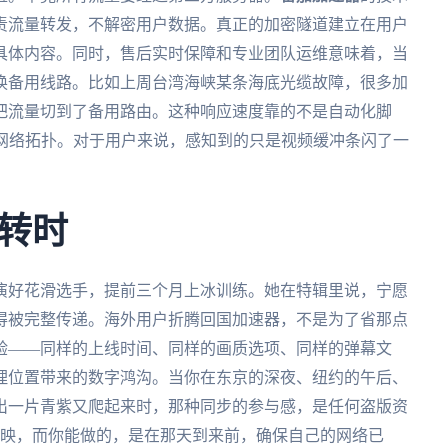
责流量转发，不解密用户数据。真正的加密隧道建立在用户
具体内容。同时，售后实时保障和专业团队运维意味着，当
换备用线路。比如上周台湾海峡某条海底光缆故障，很多加
就把流量切到了备用路由。这种响应速度靠的不是自动化脚
球网络拓扑。对于用户来说，感知到的只是视频缓冲条闪了一
转时
演好花滑选手，提前三个月上冰训练。她在特辑里说，宁愿
得被完整传递。海外用户折腾回国加速器，不是为了省那点
验——同样的上线时间、同样的画质选项、同样的弹幕文
理位置带来的数字鸿沟。当你在东京的深夜、纽约的午后、
出一片青紫又爬起来时，那种同步的参与感，是任何盗版资
上映，而你能做的，是在那天到来前，确保自己的网络已