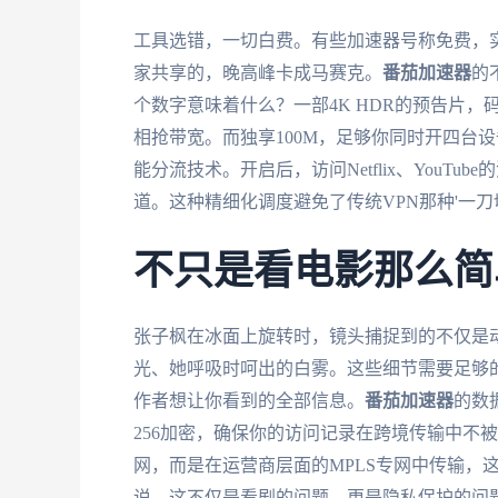
工具选错，一切白费。有些加速器号称免费，
家共享的，晚高峰卡成马赛克。
番茄加速器
的
个数字意味着什么？一部4K HDR的预告片，
相抢带宽。而独享100M，足够你同时开四台
能分流技术。开启后，访问Netflix、YouT
道。这种精细化调度避免了传统VPN那种'一
不只是看电影那么简
张子枫在冰面上旋转时，镜头捕捉到的不仅是
光、她呼吸时呵出的白雾。这些细节需要足够
作者想让你看到的全部信息。
番茄加速器
的数
256加密，确保你的访问记录在跨境传输中不
网，而是在运营商层面的MPLS专网中传输，
说，这不仅是看剧的问题，更是隐私保护的问