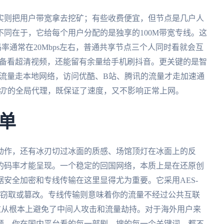
实则把用户带宽拿去挖矿；有些收费便宜，但节点是几户人
不同在于，它给每个用户分配的是独享的100M带宽专线。这
码率通常在20Mbps左右，普通共享节点三个人同时看就会互
设备看超清视频，还能留有余量给手机刷抖音。更关键的是智
ube的流量走本地网络，访问优酷、B站、腾讯的流量才走加速通
刀切'的全局代理，既保证了速度，又不影响正常上网。
单
动作，还有冰刃切过冰面的质感、场馆顶灯在冰面上的反
的码率才能呈现。一个稳定的回国网络，本质上是在还原创
据安全加密和专线传输在这里显得尤为重要。它采用AES-
被窃取或篡改。专线传输则意味着你的流量不经过公共互联
这从根本上避免了中间人攻击和流量劫持。对于海外用户来
题。你在国内平台看的每一部剧、搜的每一个关键词，都不