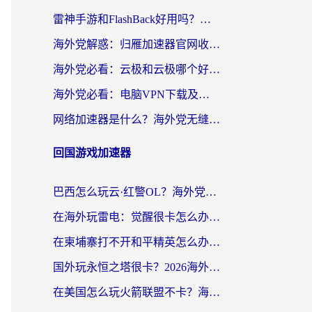
雷神手游和FlashBack好用吗？海外党亲测指南，避开破解版坑轻松访问国内资源
海外党解惑：归雁加速器官网收费吗？+3个回国加速问题的真实答案
海外党必看：云极和云极哪个好？3分钟选对回国加速器，无缝访问国内资源
海外党必看：电脑VPN下载及回国加速器选择指南——无缝访问国内资源不再难
网络加速器是什么？海外党无缝刷剧、看NBA的实用指南
回国游戏加速器
巴西怎么玩云·红警OL？海外党国服游戏加速终极攻略（附非洲逆水寒&天下山海低延迟技巧）
在海外玩雷电：觉醒很卡怎么办？2026终极指南帮你告别延迟与卡顿
在柬埔寨打不开和平精英怎么办？海外党必看的国服游戏加速终极指南
国外玩永恒之塔很卡？2026海外党国服游戏加速器终极指南（附街头篮球坦克世界实测）
在美国怎么玩火箭联盟不卡？海外玩家国服游戏加速终极指南（附明日方舟美版王者荣耀优化技巧）