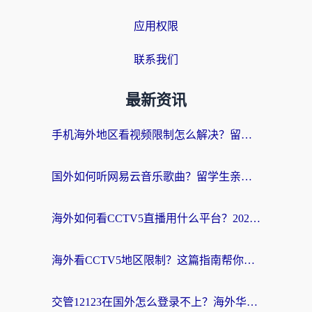
应用权限
联系我们
最新资讯
手机海外地区看视频限制怎么解决？留学生亲测有效的回国加速器指南
国外如何听网易云音乐歌曲？留学生亲测有效的回国加速方案
海外如何看CCTV5直播用什么平台？2026最新指南：看欧洲杯、中超、奥运不再卡
海外看CCTV5地区限制？这篇指南帮你流畅看欧洲杯、NBA还听中文解说
交管12123在国外怎么登录不上？海外华人必看的回国加速器选择指南