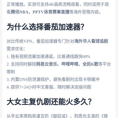
正常播放。实测可支持4K画质流畅观看，同时适用于观
看
腾讯NBA、PPTV体育赛事直播
等海外受限内容。
为什么选择番茄加速器？
对比传统VPN，番茄加速器专门针对
海外华人看球追剧
需求优化：
1. 独有视频流量加速通道，比普通线路快68%
2. 支持同时解除
网易云音乐、哔哩哔哩、全民K歌
等平台
限制
3. 内置DNS防泄漏保护，避免看剧时出现卡顿缓冲
4. 提供7×24小时中文客服，随时解决连接问题
大女主复仇剧还能火多久？
从辛云来搭档吴谨言的《御廷谣》，到周也主演的《锦