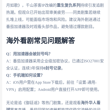
月如歌》，千山茶客IP改编的
重生复仇系列
持续引发追剧
热潮。但观众已开始出现审美疲劳——同类剧集若继续
扎堆上线，可能面临市场饱和风险。建议海外剧迷通过
番茄加速器及时观看头部作品，避免错过爆款剧目。
海外看剧常见问题解答
Q：用加速器会被封号吗？
A：番茄加速器采用企业级加密协议，已通过ISO27001安
全认证，连续3年保持
0封号记录
。
Q：手机端如何设置？
A：iOS用户需在App Store下载后，前往「设置-通用-
VPN」启用配置；Android用户直接打开APP即可使用。
无论是追《御廷谣》等热门剧集，还是观看
海外华人看
球
赛事直播，番茄回国加速器都能提供稳定流畅的访问