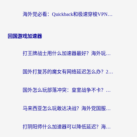
海外党必看：Quickback和极速穿梭VPN好用吗？3步选对回国加速器实现无缝刷国内资源
回国游戏加速器
打王牌战士用什么加速器最好？海外玩家的终极选择指南
国外打复苏的魔女有网络延迟怎么办？2026海外玩家国服游戏加速全攻略
国外怎么玩部落冲突：皇室战争不卡？海外玩家畅玩国服游戏终极指南
马来西亚怎么玩敢达决战？海外党国服游戏加速避坑指南（附实测推荐）
打阴阳师什么加速器可以降低延迟？海外玩家的真实困境与破局