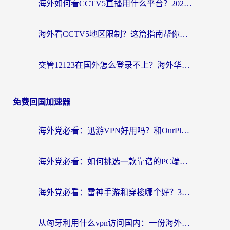
海外如何看CCTV5直播用什么平台？2026最新指南：看欧洲杯、中超、奥运不再卡
海外看CCTV5地区限制？这篇指南帮你流畅看欧洲杯、NBA还听中文解说
交管12123在国外怎么登录不上？海外华人必看的回国加速器选择指南
免费回国加速器
海外党必看：迅游VPN好用吗？和OurPlay VPN对比哪个回国效果更好？附真实体验测评
海外党必看：如何挑选一款靠谱的PC端VPN，让回国冲浪不再卡顿
海外党必看：雷神手游和穿梭哪个好？3步教你选对回国加速器（附实测对比）
从匈牙利用什么vpn访问国内：一份海外游子的网络归乡指南