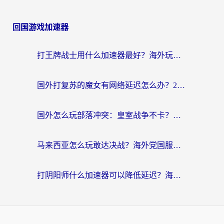
回国游戏加速器
打王牌战士用什么加速器最好？海外玩家的终极选择指南
国外打复苏的魔女有网络延迟怎么办？2026海外玩家国服游戏加速全攻略
国外怎么玩部落冲突：皇室战争不卡？海外玩家畅玩国服游戏终极指南
马来西亚怎么玩敢达决战？海外党国服游戏加速避坑指南（附实测推荐）
打阴阳师什么加速器可以降低延迟？海外玩家的真实困境与破局