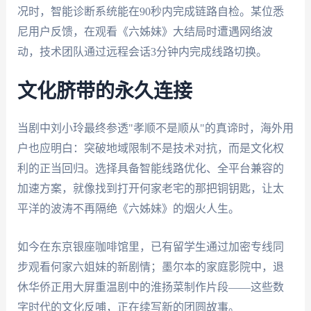
况时，智能诊断系统能在90秒内完成链路自检。某位悉
尼用户反馈，在观看《六姊妹》大结局时遭遇网络波
动，技术团队通过远程会话3分钟内完成线路切换。
文化脐带的永久连接
当剧中刘小玲最终参透"孝顺不是顺从"的真谛时，海外用
户也应明白：突破地域限制不是技术对抗，而是文化权
利的正当回归。选择具备智能线路优化、全平台兼容的
加速方案，就像找到打开何家老宅的那把铜钥匙，让太
平洋的波涛不再隔绝《六姊妹》的烟火人生。
如今在东京银座咖啡馆里，已有留学生通过加密专线同
步观看何家六姐妹的新剧情；墨尔本的家庭影院中，退
休华侨正用大屏重温剧中的淮扬菜制作片段——这些数
字时代的文化反哺，正在续写新的团圆故事。