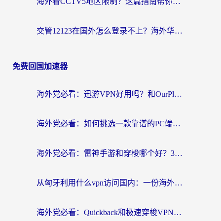
海外看CCTV5地区限制？这篇指南帮你流畅看欧洲杯、NBA还听中文解说
交管12123在国外怎么登录不上？海外华人必看的回国加速器选择指南
免费回国加速器
海外党必看：迅游VPN好用吗？和OurPlay VPN对比哪个回国效果更好？附真实体验测评
海外党必看：如何挑选一款靠谱的PC端VPN，让回国冲浪不再卡顿
海外党必看：雷神手游和穿梭哪个好？3步教你选对回国加速器（附实测对比）
从匈牙利用什么vpn访问国内：一份海外游子的网络归乡指南
海外党必看：Quickback和极速穿梭VPN好用吗？3步选对回国加速器实现无缝刷国内资源