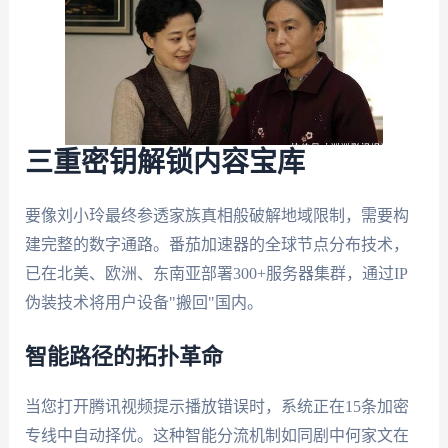
三重密钥解锁内容宝库
要像刘小玲最终参透家族真相般破解地域限制，需要构
建完整的数字通路。番茄加速器的全球节点分布技术，
已在北美、欧洲、东南亚部署300+服务器集群，通过IP
伪装技术将用户设备"搬回"国内。
智能路径的拓扑革命
当您打开腾讯视频提示播放错误时，系统正在15条加密
专线中自动择优。这种智能分流机制如同剧中何家文在