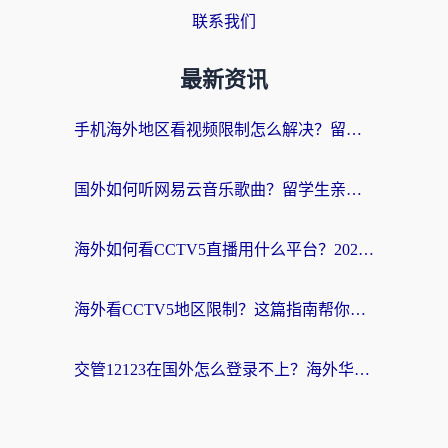
联系我们
最新资讯
手机海外地区看视频限制怎么解决？留学生亲测有效的回国加速器指南
国外如何听网易云音乐歌曲？留学生亲测有效的回国加速方案
海外如何看CCTV5直播用什么平台？2026最新指南：看欧洲杯、中超、奥运不再卡
海外看CCTV5地区限制？这篇指南帮你流畅看欧洲杯、NBA还听中文解说
交管12123在国外怎么登录不上？海外华人必看的回国加速器选择指南