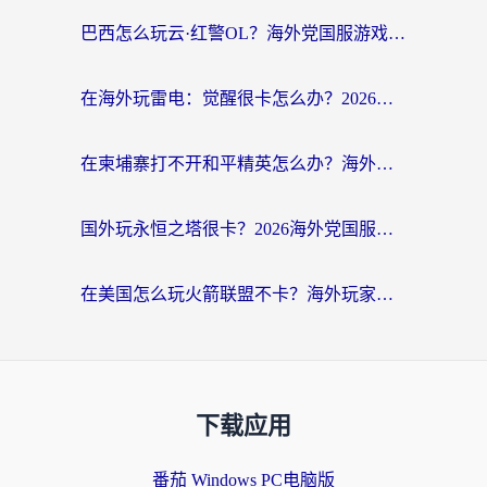
巴西怎么玩云·红警OL？海外党国服游戏加速终极攻略（附非洲逆水寒&天下山海低延迟技巧）
在海外玩雷电：觉醒很卡怎么办？2026终极指南帮你告别延迟与卡顿
在柬埔寨打不开和平精英怎么办？海外党必看的国服游戏加速终极指南
国外玩永恒之塔很卡？2026海外党国服游戏加速器终极指南（附街头篮球坦克世界实测）
在美国怎么玩火箭联盟不卡？海外玩家国服游戏加速终极指南（附明日方舟美版王者荣耀优化技巧）
下载应用
番茄 Windows PC电脑版