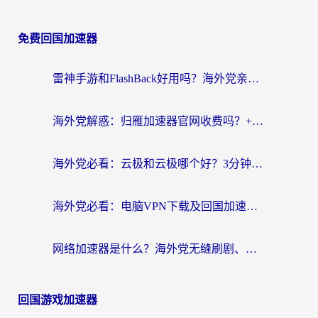
免费回国加速器
雷神手游和FlashBack好用吗？海外党亲测指南，避开破解版坑轻松访问国内资源
海外党解惑：归雁加速器官网收费吗？+3个回国加速问题的真实答案
海外党必看：云极和云极哪个好？3分钟选对回国加速器，无缝访问国内资源
海外党必看：电脑VPN下载及回国加速器选择指南——无缝访问国内资源不再难
网络加速器是什么？海外党无缝刷剧、看NBA的实用指南
回国游戏加速器