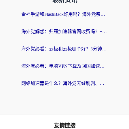
最新资讯
雷神手游和FlashBack好用吗？海外党亲测指南，避开破解版坑轻松访问国内资源
海外党解惑：归雁加速器官网收费吗？+3个回国加速问题的真实答案
海外党必看：云极和云极哪个好？3分钟选对回国加速器，无缝访问国内资源
海外党必看：电脑VPN下载及回国加速器选择指南——无缝访问国内资源不再难
网络加速器是什么？海外党无缝刷剧、看NBA的实用指南
友情链接