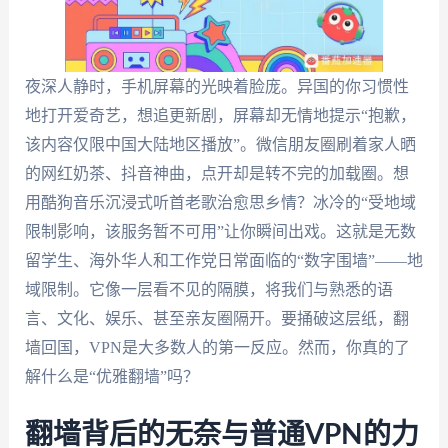
夜深人静时，手机屏幕的光映着脸庞。异国的你习惯性
地打开爱奇艺，想追更新剧，屏幕却无情地提示“抱歉，
该内容仅限中国大陆地区播放”。微信朋友圈刷着家人晒
的网红奶茶、抖音神曲，点开却是转不完的加载圈。想
用酷狗音乐沉浸式听首老歌治愈思乡情？冰冷的“受地域
限制影响，该服务暂不可用”让你瞬间出戏。这就是无数
留学生、海外华人和工作党日常面临的“数字围墙”——地
域限制。它像一层看不见的隔膜，将我们与熟悉的语
言、文化、娱乐、甚至亲友圈隔开。要捅破这层纸，翻
墙回国，VPN是大多数人的第一反应。然而，你真的了
解什么是“优雅翻墙”吗？
翻墙背后的无奈与普通VPN的力