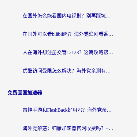
在国外怎么能看国内电视剧？别再踩坑！这篇给你真实解决方案
在国外可以看bilibili吗？海外党追剧看番的终极解决方案来了
人在海外想注册交管12123？这篇攻略帮你搞定（附回国加速神器）
优酷访问受限怎么解决？海外党亲测有效的回国加速方案
免费回国加速器
雷神手游和FlashBack好用吗？海外党亲测指南，避开破解版坑轻松访问国内资源
海外党解惑：归雁加速器官网收费吗？+3个回国加速问题的真实答案