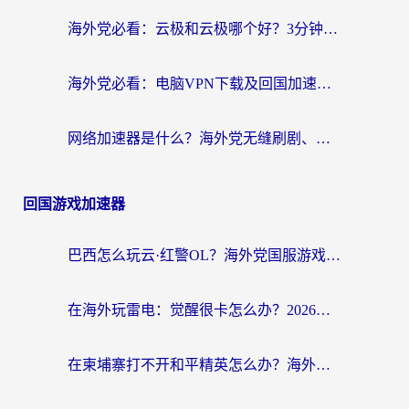
海外党必看：云极和云极哪个好？3分钟选对回国加速器，无缝访问国内资源
海外党必看：电脑VPN下载及回国加速器选择指南——无缝访问国内资源不再难
网络加速器是什么？海外党无缝刷剧、看NBA的实用指南
回国游戏加速器
巴西怎么玩云·红警OL？海外党国服游戏加速终极攻略（附非洲逆水寒&天下山海低延迟技巧）
在海外玩雷电：觉醒很卡怎么办？2026终极指南帮你告别延迟与卡顿
在柬埔寨打不开和平精英怎么办？海外党必看的国服游戏加速终极指南