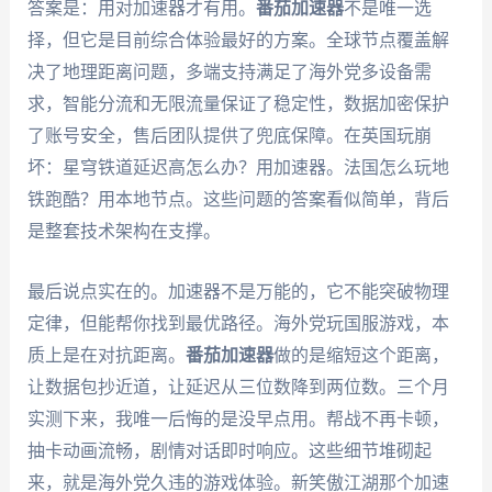
答案是：用对加速器才有用。
番茄加速器
不是唯一选
择，但它是目前综合体验最好的方案。全球节点覆盖解
决了地理距离问题，多端支持满足了海外党多设备需
求，智能分流和无限流量保证了稳定性，数据加密保护
了账号安全，售后团队提供了兜底保障。在英国玩崩
坏：星穹铁道延迟高怎么办？用加速器。法国怎么玩地
铁跑酷？用本地节点。这些问题的答案看似简单，背后
是整套技术架构在支撑。
最后说点实在的。加速器不是万能的，它不能突破物理
定律，但能帮你找到最优路径。海外党玩国服游戏，本
质上是在对抗距离。
番茄加速器
做的是缩短这个距离，
让数据包抄近道，让延迟从三位数降到两位数。三个月
实测下来，我唯一后悔的是没早点用。帮战不再卡顿，
抽卡动画流畅，剧情对话即时响应。这些细节堆砌起
来，就是海外党久违的游戏体验。新笑傲江湖那个加速