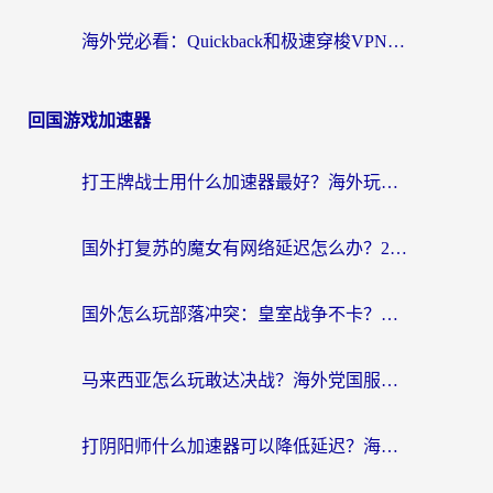
海外党必看：Quickback和极速穿梭VPN好用吗？3步选对回国加速器实现无缝刷国内资源
回国游戏加速器
打王牌战士用什么加速器最好？海外玩家的终极选择指南
国外打复苏的魔女有网络延迟怎么办？2026海外玩家国服游戏加速全攻略
国外怎么玩部落冲突：皇室战争不卡？海外玩家畅玩国服游戏终极指南
马来西亚怎么玩敢达决战？海外党国服游戏加速避坑指南（附实测推荐）
打阴阳师什么加速器可以降低延迟？海外玩家的真实困境与破局