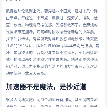
数据包从伦敦到上海，要穿越八个国家，经过十几个路
由节点。每经过一个节点，就像过一道海关，排队、检
查、放行。物理距离摆在那，光速都救不了。更麻烦的
是国际带宽拥堵，晚高峰时段数据包像春运的火车票，
抢不到就卡死。有些游戏对延迟敏感到毫秒级，新笑傲
江湖的PVP战斗，延迟超过100ms就基本告别竞技场。崩
坏：星穹铁道的回合制战斗看似不挑延迟，实际剧情加
载和抽卡动画对网络稳定性要求极高。地铁跑酷这种休
闲游戏，你以为不挑网络？法国的朋友告诉我，每次活
动更新包下载三天三夜。
加速器不是魔法，是抄近道
很多人问新笑傲江湖那个加速器有用吗，其实问的是加
速器到底干了什么。简单说，它给你修了条专线。普通