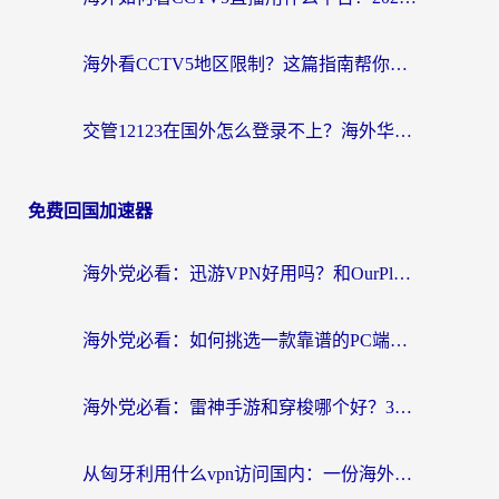
海外看CCTV5地区限制？这篇指南帮你流畅看欧洲杯、NBA还听中文解说
交管12123在国外怎么登录不上？海外华人必看的回国加速器选择指南
免费回国加速器
海外党必看：迅游VPN好用吗？和OurPlay VPN对比哪个回国效果更好？附真实体验测评
海外党必看：如何挑选一款靠谱的PC端VPN，让回国冲浪不再卡顿
海外党必看：雷神手游和穿梭哪个好？3步教你选对回国加速器（附实测对比）
从匈牙利用什么vpn访问国内：一份海外游子的网络归乡指南