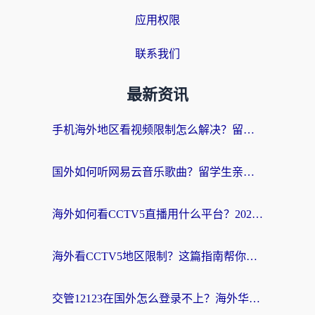
应用权限
联系我们
最新资讯
手机海外地区看视频限制怎么解决？留学生亲测有效的回国加速器指南
国外如何听网易云音乐歌曲？留学生亲测有效的回国加速方案
海外如何看CCTV5直播用什么平台？2026最新指南：看欧洲杯、中超、奥运不再卡
海外看CCTV5地区限制？这篇指南帮你流畅看欧洲杯、NBA还听中文解说
交管12123在国外怎么登录不上？海外华人必看的回国加速器选择指南